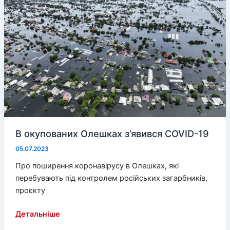
бажанням
працював
у
затопленому
Херсоні
В окупованих Олешках з’явився COVID-19
05.07.2023
Про поширення коронавірусу в Олешках, які
перебувають під контролем російських загарбників,
проєкту
В
Детальніше
окупованих