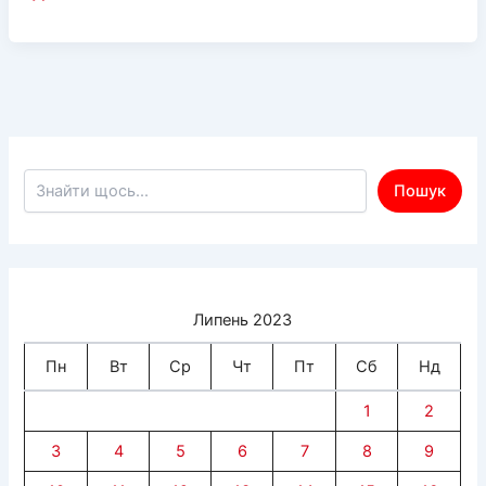
Херсонщину
знову
їде
медична
місія
“FRIDA”
Пошук по сайту
Пошук
Липень 2023
Пн
Вт
Ср
Чт
Пт
Сб
Нд
1
2
3
4
5
6
7
8
9