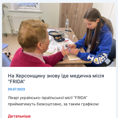
назву
для
меморіалу
на
місці
загибелі
оборонців
На Херсонщину знову їде медична місія
“FRIDA”
05.07.2023
Лікарі українсько-ізраїльської місії “FRIDA”
прийматимуть безкоштовно, за таким графіком:
На
Детальніше