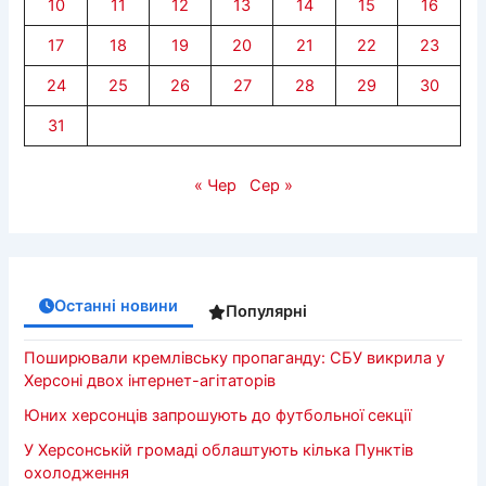
10
11
12
13
14
15
16
17
18
19
20
21
22
23
24
25
26
27
28
29
30
31
« Чер
Сер »
Останні новини
Популярні
Поширювали кремлівську пропаганду: СБУ викрила у
Херсоні двох інтернет-агітаторів
Юних херсонців запрошують до футбольної секції
У Херсонській громаді облаштують кілька Пунктів
охолодження