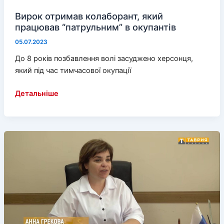
Вирок отримав колаборант, який
працював “патрульним” в окупантів
05.07.2023
До 8 років позбавлення волі засуджено херсонця,
який під час тимчасової окупації
Вирок
Детальніше
отримав
колаборант,
який
працював
“патрульним”
в
окупантів