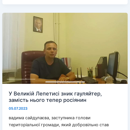
Олешках
з’явився
COVID-
19
У Великій Лепетисі зник гауляйтер,
замість нього тепер росіянин
05.07.2023
вадима сайдулаєва, заступника голови
територіальної громади, який добровільно став