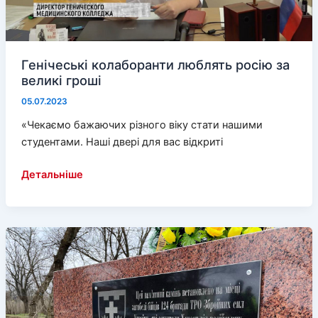
Генічеські колаборанти люблять росію за
великі гроші
05.07.2023
«Чекаємо бажаючих різного віку стати нашими
студентами. Наші двері для вас відкриті
Генічеські
Детальніше
колаборанти
люблять
росію
за
великі
гроші