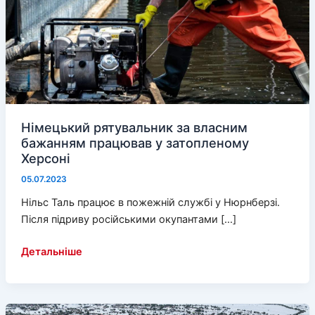
Німецький рятувальник за власним
бажанням працював у затопленому
Херсоні
05.07.2023
Нільс Таль працює в пожежній службі у Нюрнберзі.
Після підриву російськими окупантами […]
Німецький
Детальніше
рятувальник
за
власним