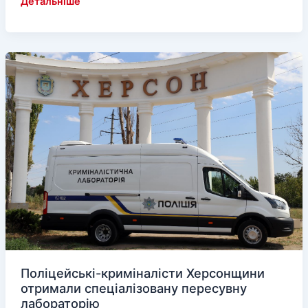
«Дипломи»
Детальніше
в
окупації
отримувати
не
складно
Поліцейські-криміналісти Херсонщини
отримали спеціалізовану пересувну
лабораторію