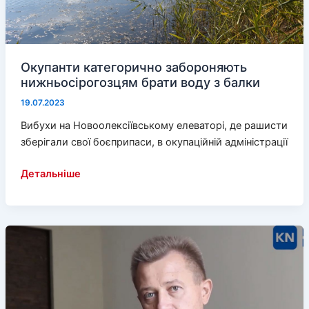
Окупанти категорично забороняють
нижньосірогозцям брати воду з балки
19.07.2023
Вибухи на Новоолексіївському елеваторі, де рашисти
зберігали свої боєприпаси, в окупаційній адміністрації
Окупанти
Детальніше
категорично
забороняють
нижньосірогозцям
брати
воду
з
балки