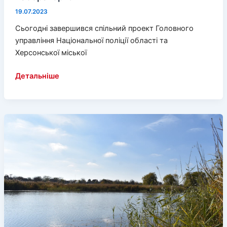
19.07.2023
Сьогодні завершився спільний проект Головного
управління Національної поліції області та
Херсонської міської
Поліцейські-
Детальніше
криміналісти
Херсонщини
отримали
спеціалізовану
пересувну
лабораторію