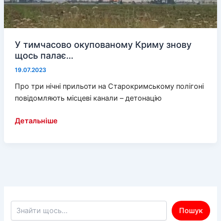
У тимчасово окупованому Криму знову
щось палає…
19.07.2023
Про три нічні прильоти на Старокримському полігоні
повідомляють місцеві канали – детонацію
У
Детальніше
тимчасово
окупованому
Криму
знову
щось
палає…
Пошук по сайту
Пошук