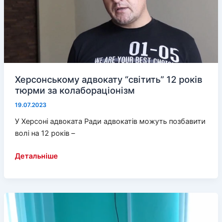
Херсонському адвокату “світить” 12 років
тюрми за колабораціонізм
19.07.2023
У Херсоні адвоката Ради адвокатів можуть позбавити
волі на 12 років –
Херсонському
Детальніше
адвокату
“світить”
12
років
тюрми