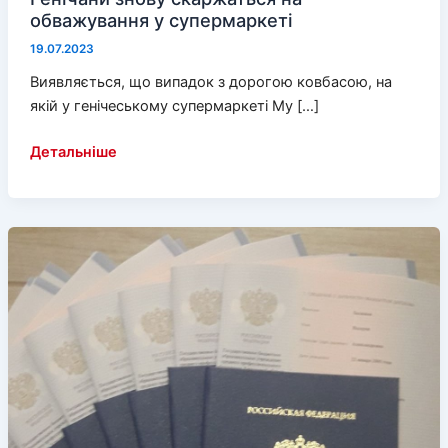
обважування у супермаркеті
19.07.2023
Виявляється, що випадок з дорогою ковбасою, на
якій у генічеському супермаркеті My […]
Генічани
Детальніше
знову
скаржаться
на
обважування
у
супермаркеті