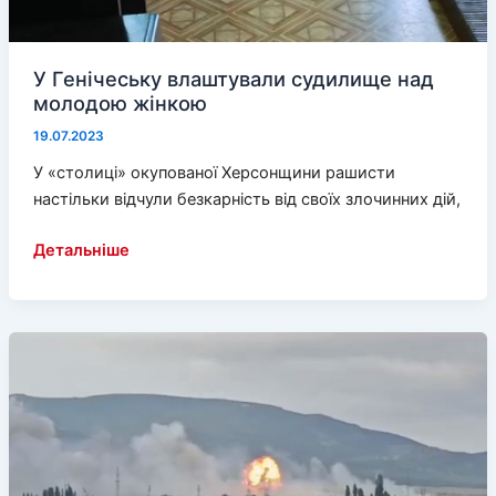
У Генічеську влаштували судилище над
молодою жінкою
19.07.2023
У «столиці» окупованої Херсонщини рашисти
настільки відчули безкарність від своїх злочинних дій,
У
Детальніше
Генічеську
влаштували
судилище
над
молодою
жінкою