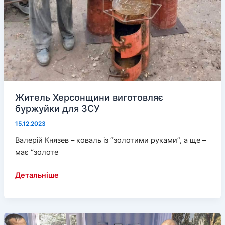
Житель Херсонщини виготовляє
буржуйки для ЗСУ
15.12.2023
Валерій Князев – коваль із “золотими руками”, а ще –
має “золоте
Житель
Детальніше
Херсонщини
виготовляє
буржуйки
для