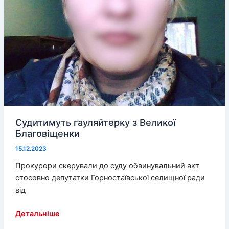
Судитимуть гауляйтерку з Великої
Благовіщенки
15.12.2023
Прокурори скерували до суду обвинувальний акт
стосовно депутатки Горностаївської селищної ради
від
Судитимуть
Детальніше
гауляйтерку