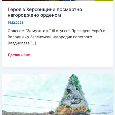
Героя з Херсонщини посмертно
нагороджено орденом
15.12.2023
Орденом “За мужність” ІІІ ступеня Президент України
Володимир Зеленський нагородив полеглого
Владислава […]
Героя
Детальніше
з
Херсонщини
посмертно
нагороджено
орденом