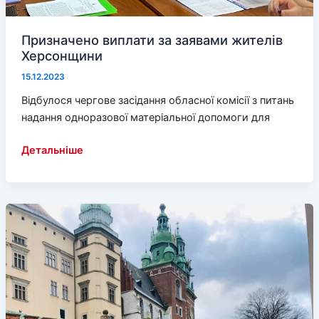
Призначено виплати за заявами жителів
Херсонщини
15.12.2023
Відбулося чергове засідання обласної комісії з питань
надання одноразової матеріальної допомоги для
Призначено
Детальніше
виплати
за
заявами
жителів
Херсонщини