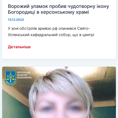
Ворожий уламок пробив чудотворну ікону
Богородиці в херсонському храмі
15.12.2023
У зоні обстрілів армією рф опинився Свято-
Успенський кафедральний собор, що в центрі
Ворожий
Детальніше
уламок
пробив
чудотворну
ікону
Богородиці
в
херсонському
храмі