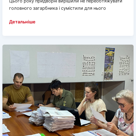
Цього року придворні вирішили не переобтяжувати
головного загарбника і сумістили для нього
Що
Детальніше
путін
намолов
з
приводу
ситуації
у
Кринках