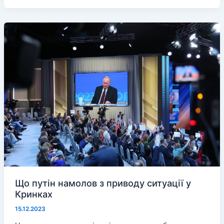
з
Великої
Благовіщенки
Що путін намолов з приводу ситуації у
Кринках
15.12.2023