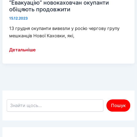
“Евакуацію” новокаховчан окупанти
обіцяють продовжити
15.12.2023
13 грудня окупанти вивезли у росію чергову групу
мешканців Нової Каховки, які,
“Евакуацію”
Детальніше
новокаховчан
окупанти
обіцяють
продовжити
Пошук по сайту
Пошук