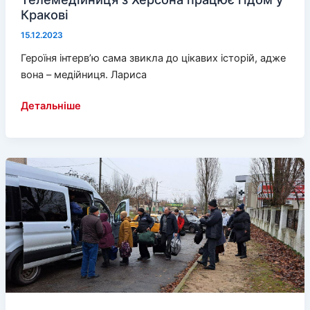
Кракові
15.12.2023
Героїня інтерв’ю сама звикла до цікавих історій, адже
вона – медійниця. Лариса
Телемедійниця
Детальніше
з
Херсона
працює
гідом
у
Кракові