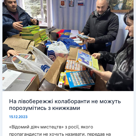
ЗСУ
На лівобережжі колаборанти не можуть
порозумітись з книжками
15.12.2023
«Відомий діяч мистецтв» з росії, якого
пропагандисти не хочуть називати, передав на