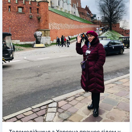
Телемедійниця з Херсона працює гідом у