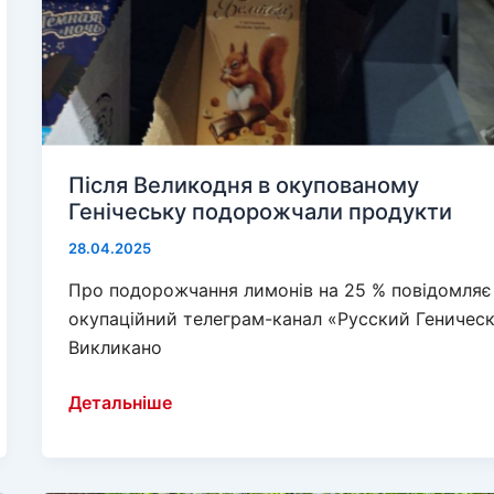
Після Великодня в окупованому
Генічеську подорожчали продукти
28.04.2025
Про подорожчання лимонів на 25 % повідомляє
окупаційний телеграм-канал «Русский Геническ
Викликано
Після
Детальніше
Великодня
в
окупованому