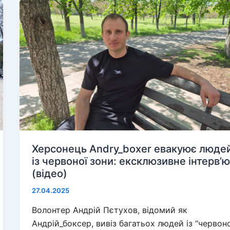
Генічеську
подорожчали
продукти
Херсонець Andry_boxer евакуює люде
із червоної зони: ексклюзивне інтерв’
(відео)
27.04.2025
Волонтер Андрій Пєтухов, відомий як
Андрій_боксер, вивіз багатьох людей із “червон