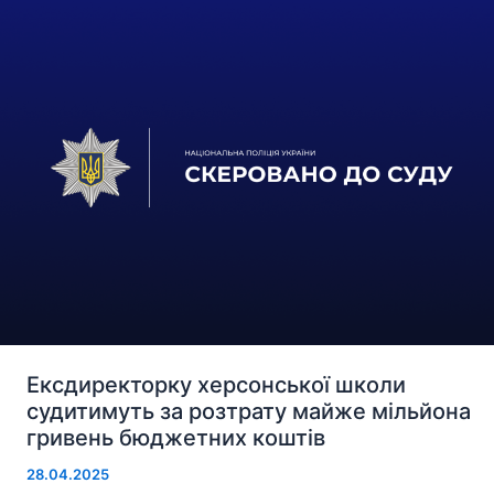
єдине,
що
можна
прочитати
в
окупаційних
агітках
Ексдиректорку херсонської школи
судитимуть за розтрату майже мільйона
гривень бюджетних коштів
28.04.2025