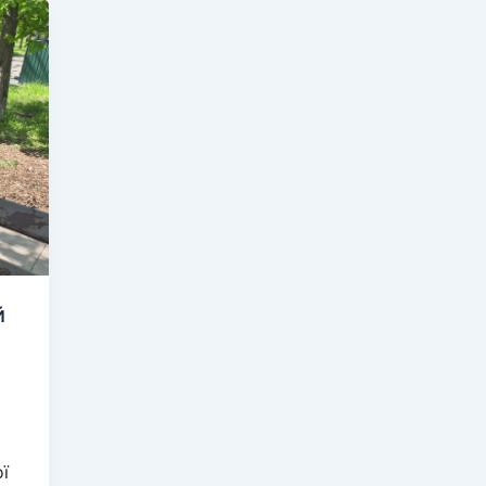
й
ю
ої