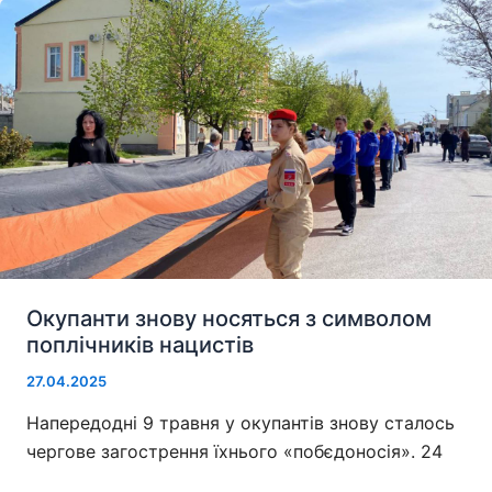
Окупанти знову носяться з символом
поплічників нацистів
27.04.2025
Напередодні 9 травня у окупантів знову сталось
чергове загострення їхнього «побєдоносія». 24