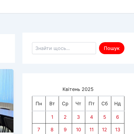
Пошук по сайту
Пошук
Квітень 2025
Пн
Вт
Ср
Чт
Пт
Сб
Нд
1
2
3
4
5
6
7
8
9
10
11
12
13