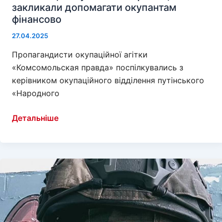
закликали допомагати окупантам
фінансово
27.04.2025
Пропагандисти окупаційної агітки
«Комсомольская правда» поспілкувались з
керівником окупаційного відділення путінського
«Народного
Мешканців
Детальніше
окупованої
Херсонщини
закликали
допомагати
окупантам
фінансово