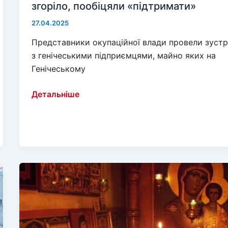
згоріло, пообіцяли «підтримати»
27.04.2025
Представники окупаційної влади провели зустр
з генічеськими підприємцями, майно яких на
Генічеському
Генічеських
Детальніше
підприємців,
чиє
майно
згоріло,
пообіцяли
«підтримати»