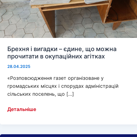
Брехня і вигадки – єдине, що можна
прочитати в окупаційних агітках
28.04.2025
«Розповсюдження газет організоване у
громадських місцях і спорудах адміністрацій
сільських поселень, що […]
Брехня
Детальніше
і
вигадки
–