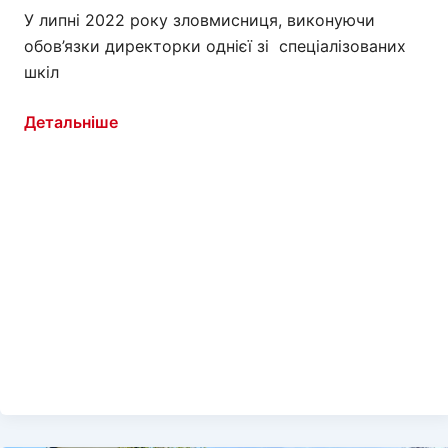
У липні 2022 року зловмисниця, виконуючи
обов’язки директорки однієї зі спеціалізованих
шкіл
Ексдиректорку
Детальніше
херсонської
школи
судитимуть
за
розтрату
майже
мільйона
гривень
бюджетних
коштів