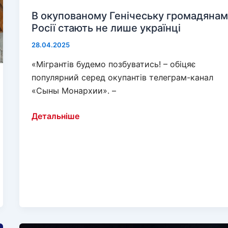
В окупованому Генічеську громадяна
Росії стають не лише українці
28.04.2025
«Мігрантів будемо позбуватись! – обіцяє
популярний серед окупантів телеграм-канал
«Сыны Монархии». –
В
Детальніше
окупованому
Генічеську
громадянами
Росії
стають
не
лише
українці