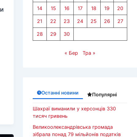
14
15
16
17
18
19
20
ми
21
22
23
24
25
26
27
28
29
30
« Бер
Тра »
Останні новини
Популярні
Шахраї виманили у херсонців 330
тисяч гривень
Великоолександрівська громада
зібрала понад 79 мільйонів податків