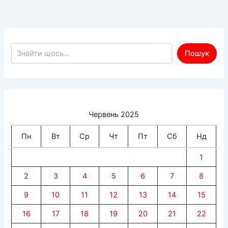
їм
цікаві
проблеми
поневолених
Пошук по сайту
Пошук
Червень 2025
Пн
Вт
Ср
Чт
Пт
Сб
Нд
1
2
3
4
5
6
7
8
9
10
11
12
13
14
15
16
17
18
19
20
21
22