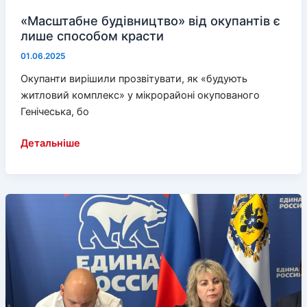
«Масштабне будівництво» від окупантів є
лише способом красти
01.06.2025
Окупанти вирішили прозвітувати, як «будують
житловий комплекс» у мікрорайоні окупованого
Генічеська, бо
«Масштабне
Детальніше
будівництво»
від
окупантів
є
лише
способом
красти