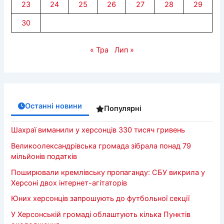
23
24
25
26
27
28
29
30
« Тра
Лип »
Останні новини
Популярні
Шахраї виманили у херсонців 330 тисяч гривень
Великоолександрівська громада зібрала понад 79
мільйонів податків
Поширювали кремлівську пропаганду: СБУ викрила у
Херсоні двох інтернет-агітаторів
Юних херсонців запрошують до футбольної секції
У Херсонській громаді облаштують кілька Пунктів