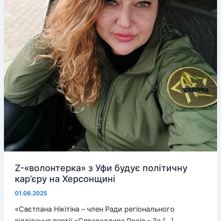
Z-«волонтерка» з Уфи будує політичну
кар’єру на Херсонщині
01.06.2025
«Свєтлана Нікітіна – член Ради регіонального