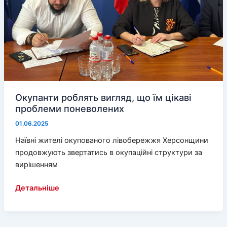
Окупанти роблять вигляд, що їм цікаві
проблеми поневолених
01.06.2025
Наївні жителі окупованого лівобережжя Херсонщини
продовжують звертатись в окупаційні структури за
вирішенням
Окупанти
Детальніше
роблять
вигляд,
що