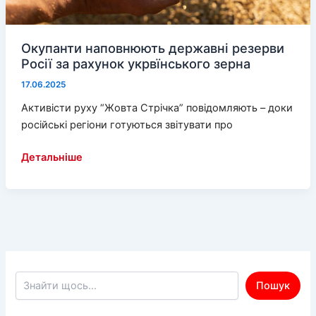
Окупанти наповнюють державні резерви
Росії за рахунок укрвїнського зерна
17.06.2025
Активісти руху “Жовта Стрічка” повідомляють – доки
російські регіони готуються звітувати про
Окупанти
Детальніше
наповнюють
державні
резерви
Росії
за
рахунок
укрвїнського
Пошук по сайту
Пошук
зерна