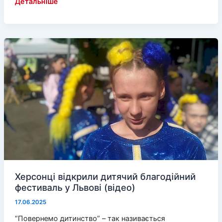
Херсонцям
Детальніше
розкажуть
як
протистояти
шахраям
Херсонці відкрили дитячий благодійний
фестиваль у Львові (відео)
17.06.2025
“Повернемо дитинство” – так називається