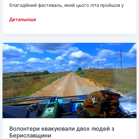
благодійний фестиваль, який цього літа пройшов у
Херсонці
Детальніше
відкрили
дитячий
благодійний
фестиваль
у
Львові
(відео)
Волонтери евакуювали двох людей з
Бериславщини