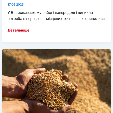
17.06.2025
У Бериславському районі напередодні виникла
потреба в перевезені місцевих жителів, які опинилися
Волонтери
Детальніше
евакуювали
двох
людей
з
Бериславщини