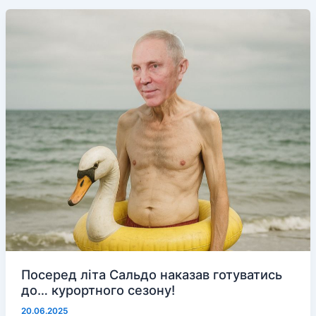
заочний
вирок
колаборантці
з
Музиківки
Посеред літа Сальдо наказав готуватись
до… курортного сезону!
20.06.2025