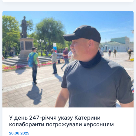
свідків
розстрілу
авто
“швидкої”
у
перші
дні
війни
під
Херсоном
У день 247-річчя указу Катерини
колаборанти погрожували херсонцям
20.06.2025