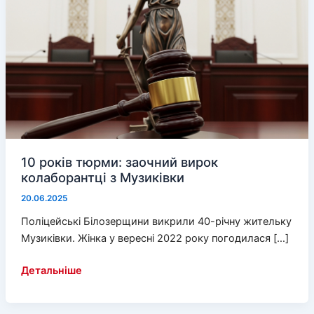
10 років тюрми: заочний вирок
колаборантці з Музиківки
20.06.2025
Поліцейські Білозерщини викрили 40-річну жительку
Музиківки. Жінка у вересні 2022 року погодилася […]
10
Детальніше
років
тюрми: