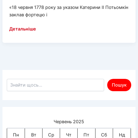
«18 червня 1778 року за указом Катерини ІІ Потьомкін
заклав фортецю і
У
Детальніше
день
247-
річчя
указу
Катерини
колаборанти
погрожували
Пошук по сайту
Пошук
херсонцям
Червень 2025
Пн
Вт
Ср
Чт
Пт
Сб
Нд