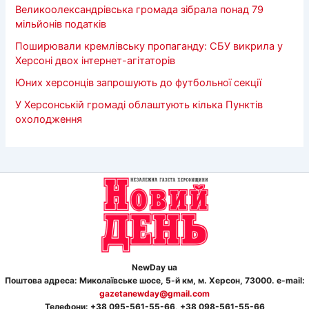
Великоолександрівська громада зібрала понад 79
мільйонів податків
Поширювали кремлівську пропаганду: СБУ викрила у
Херсоні двох інтернет-агітаторів
Юних херсонців запрошують до футбольної секції
У Херсонській громаді облаштують кілька Пунктів
охолодження
NewDay ua
Поштова адреса: Миколаївське шосе, 5-й км, м. Херсон, 73000. e-mail:
gazetanewday@gmail.com
Телефон
и
: +38 095-561-55-66, +38 098-561-55-66