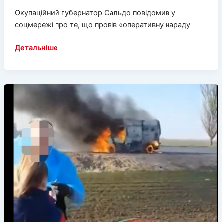
Окупаційний губернатор Сальдо повідомив у
соцмережі про те, що провів «оперативну нараду
Посеред
Детальніше
літа
Сальдо
наказав
готуватись
до…
курортного
сезону!