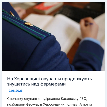
чужі
супутникові
антени
На Херсонщині окупанти продовжують
знущатись над фермерами
12.08.2025
Спочатку окупанти, підірвавши Каховську ГЕС,
позбавили фермерів Херсонщини поливу. А потім