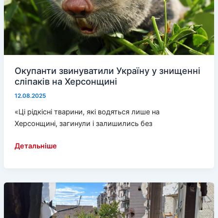
Окупанти звинуватили Україну у знищенні
сліпаків на Херсонщині
12.08.2025
«Ці рідкісні тварини, які водяться лише на
Херсонщині, загинули і залишились без
Окупанти
Детальніше
звинуватили
Україну
у
знищенні
сліпаків
на