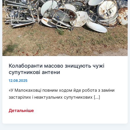
Колаборанти масово знищують чужі
супутникові антени
12.08.2025
«У Малокаховці повним ходом йде робота з заміни
застарілих і неактуальних супутникових […]
Колаборанти
Детальніше
масово
знищують