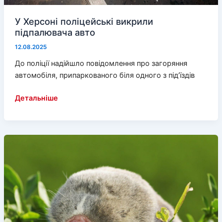
У Херсоні поліцейські викрили
підпалювача авто
12.08.2025
До поліції надійшло повідомлення про загоряння
автомобіля, припаркованого біля одного з під’їздів
У
Детальніше
Херсоні
поліцейські
викрили
підпалювача
авто