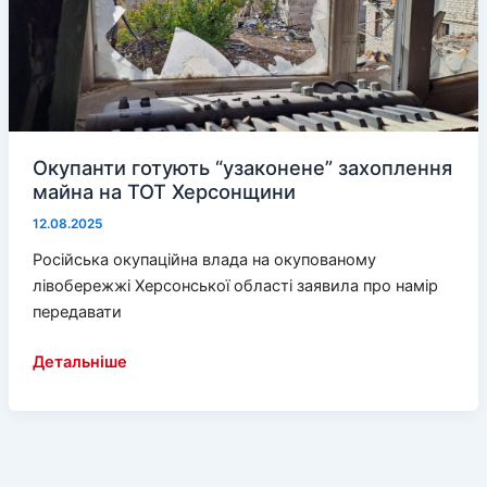
Херсонщині
Окупанти готують “узаконене” захоплення
майна на ТОТ Херсонщини
12.08.2025
Російська окупаційна влада на окупованому
лівобережжі Херсонської області заявила про намір
передавати
Окупанти
Детальніше
готують
“узаконене”
захоплення
майна