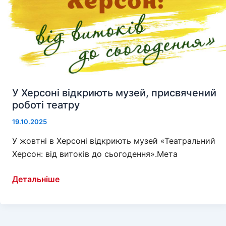
У Херсоні відкриють музей, присвячений
роботі театру
19.10.2025
У жовтні в Херсоні відкриють музей «Театральний
Херсон: від витоків до сьогодення».Мета
У
Детальніше
Херсоні
відкриють
музей,