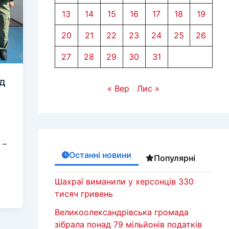
13
14
15
16
17
18
19
20
21
22
23
24
25
26
27
28
29
30
31
ід
« Вер
Лис »
 –
Останні новини
Популярні
Шахраї виманили у херсонців 330
тисяч гривень
Великоолександрівська громада
зібрала понад 79 мільйонів податків