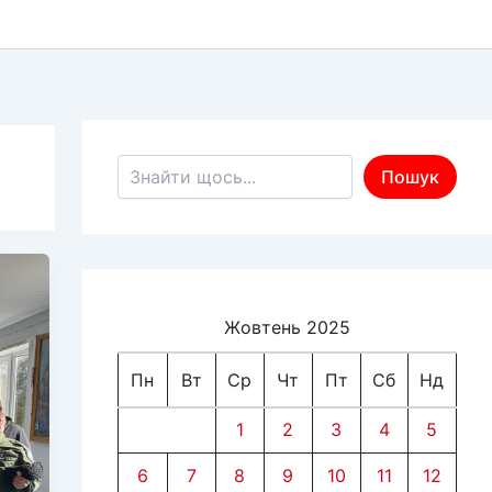
Пошук по сайту
Пошук
Жовтень 2025
Пн
Вт
Ср
Чт
Пт
Сб
Нд
1
2
3
4
5
6
7
8
9
10
11
12