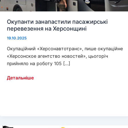
Окупанти занапастили пасажирські
перевезення на Херсонщині
19.10.2025
Окупаційний «Херсонавтотранс», пише окупаційне
«Херсонское агентство новостей», цьогоріч
прийняло на роботу 105 […]
Окупанти
Детальніше
занапастили
пасажирські
перевезення
на
Херсонщині