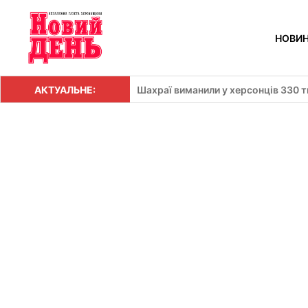
Перейти
до
НОВИ
вмісту
АКТУАЛЬНЕ:
Шахраї виманили у херсонців 330 т