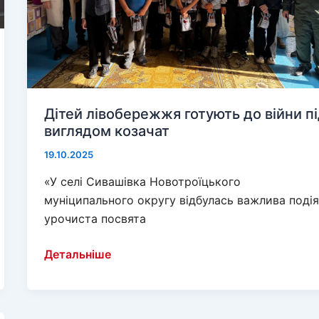
Дітей лівобережжя готують до війни п
виглядом козачат
19.10.2025
«У селі Сивашівка Новотроїцького
муніципального округу відбулась важлива подія
урочиста посвята
Дітей
Детальніше
лівобережжя
готують
до