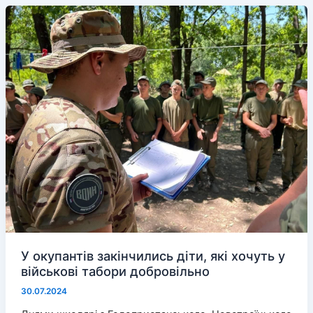
перейменування
у
Херсоні,
хоча
самі
переназвали
купу
топонімів
У окупантів закінчились діти, які хочуть у
військові табори добровільно
30.07.2024