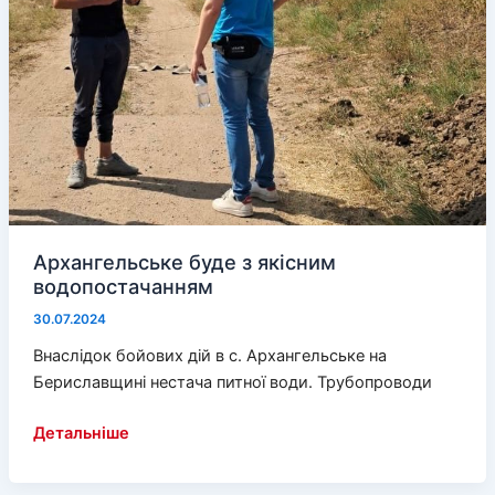
Архангельське буде з якісним
водопостачанням
30.07.2024
Внаслідок бойових дій в с. Архангельське на
Бериславщині нестача питної води. Трубопроводи
Архангельське
Детальніше
буде
з