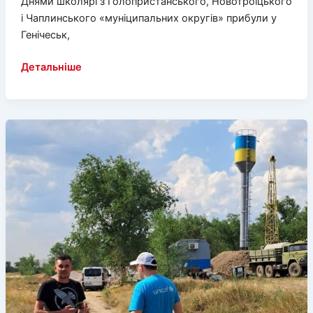
Днями школярі з Голопристанського, Новотроїцького
і Чаплинського «муніципальних округів» прибули у
Генічеськ,
У
Детальніше
окупантів
закінчились
діти,
які
хочуть
у
військові
табори
добровільно