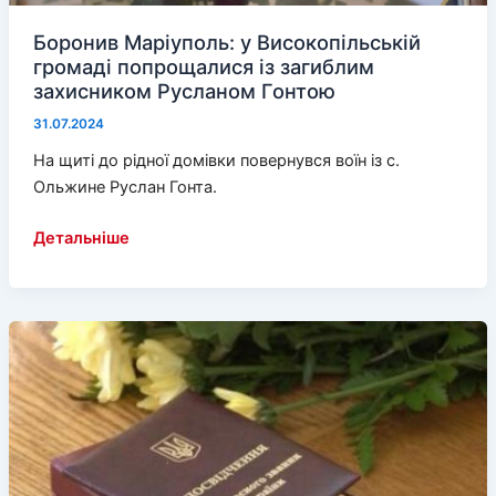
Боронив Маріуполь: у Високопільській
громаді попрощалися із загиблим
захисником Русланом Гонтою
31.07.2024
На щиті до рідної домівки повернувся воїн із с.
Ольжине Руслан Гонта.
Боронив
Детальніше
Маріуполь:
у
Високопільській
громаді
попрощалися
із
загиблим
захисником
Русланом