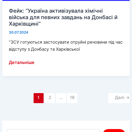
Фейк: “Україна активізувала хімічні
війська для певних завдань на Донбасі й
Харківщині”
30.07.2024
“ЗСУ готуються застосувати отруйні речовини під час
відступу з Донбасу та Харківської
Фейк:
Детальніше
“Україна
активізувала
хімічні
війська
1
2
…
18
Далі
→
для
певних
завдань
на
Донбасі
Пошук по сайту