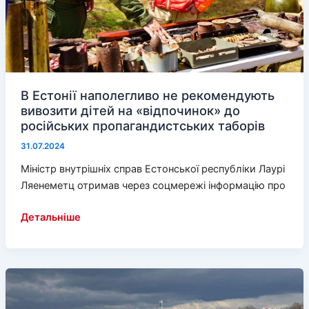
В Естонії наполегливо не рекомендують
вивозити дітей на «відпочинок» до
російських пропагандистських таборів
31.07.2024
Міністр внутрішніх справ Естонської республіки Лаурі
Ляенеметц отримав через соцмережі інформацію про
В
Детальніше
Естонії
наполегливо
не
рекомендують
вивозити