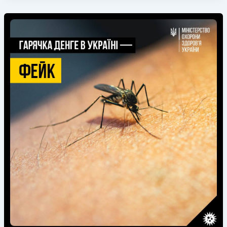
Олександрівки
стала
Заслуженим
працівником
охорони
здоров’я
України