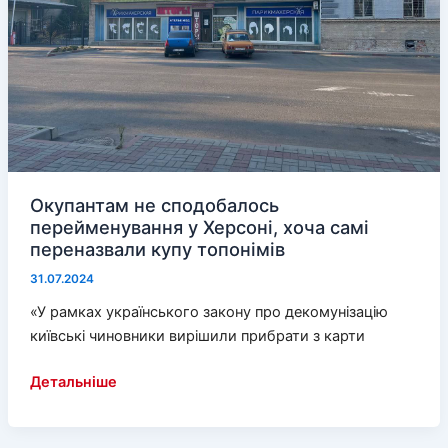
Окупантам не сподобалось
перейменування у Херсоні, хоча самі
переназвали купу топонімів
31.07.2024
«У рамках українського закону про декомунізацію
київські чиновники вирішили прибрати з карти
Окупантам
Детальніше
не
сподобалось