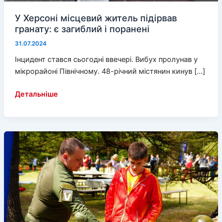
У Херсоні місцевий житель підірвав
гранату: є загиблий і поранені
31.07.2024
Інцидент стався сьогодні ввечері. Вибух пролунав у
мікрорайоні Північному. 48-річний містянин кинув […]
У
Детальніше
Херсоні
місцевий
житель
підірвав
гранату:
є
загиблий
і
поранені