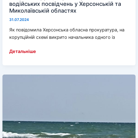
водійських посвідчень у Херсонській та
Миколаївській областях
31.07.2024
Як повідомила Херсонська обласна прокуратура, на
корупційній схемі викрито начальника одного із
Викрито
Детальніше
корупційну
схему
видачі
водійських
посвідчень
у
Херсонській
та
Миколаївській
областях