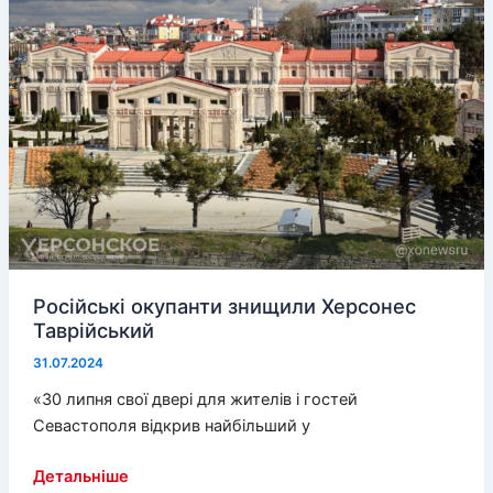
дітей
на
«відпочинок»
до
російських
пропагандистських
таборів
Російські окупанти знищили Херсонес
Таврійський
31.07.2024
«30 липня свої двері для жителів і гостей
Севастополя відкрив найбільший у
Російські
Детальніше