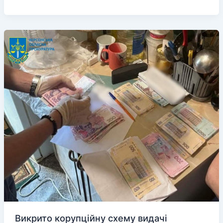
окупанти
знищили
Херсонес
Таврійський
Викрито корупційну схему видачі