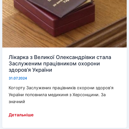
Гонтою
Лікарка з Великої Олександрівки стала
Заслуженим працівником охорони
здоров’я України
31.07.2024
Когорту Заслужених працівників охорони здоров’я
України поповнила медикиня з Херсонщини. За
значний
Лікарка
Детальніше
з
Великої