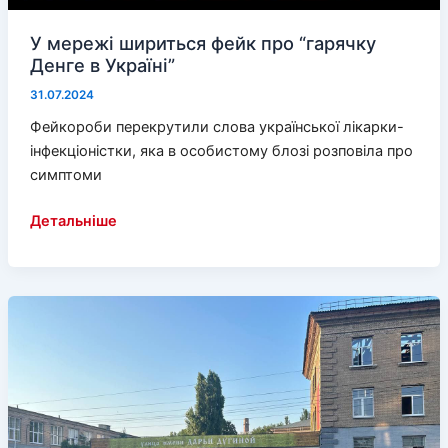
У мережі шириться фейк про “гарячку
Денге в Україні”
31.07.2024
Фейкороби перекрутили слова української лікарки-
інфекціоністки, яка в особистому блозі розповіла про
симптоми
У
Детальніше
мережі
шириться
фейк
про
“гарячку
Денге
в
Україні”