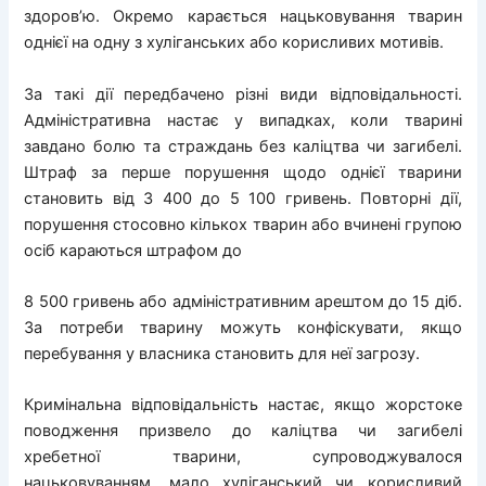
здоров’ю. Окремо карається нацьковування тварин
однієї на одну з хуліганських або корисливих мотивів.
За такі дії передбачено різні види відповідальності.
Адміністративна настає у випадках, коли тварині
завдано болю та страждань без каліцтва чи загибелі.
Штраф за перше порушення щодо однієї тварини
становить від 3 400 до 5 100 гривень. Повторні дії,
порушення стосовно кількох тварин або вчинені групою
осіб караються штрафом до
8 500 гривень або адміністративним арештом до 15 діб.
За потреби тварину можуть конфіскувати, якщо
перебування у власника становить для неї загрозу.
Кримінальна відповідальність настає, якщо жорстоке
поводження призвело до каліцтва чи загибелі
хребетної тварини, супроводжувалося
нацьковуванням, мало хуліганський чи корисливий