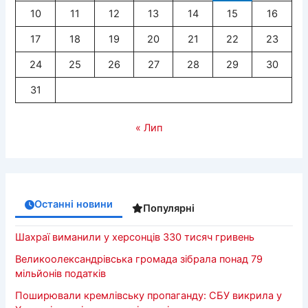
10
11
12
13
14
15
16
17
18
19
20
21
22
23
24
25
26
27
28
29
30
31
« Лип
Останні новини
Популярні
Шахраї виманили у херсонців 330 тисяч гривень
Великоолександрівська громада зібрала понад 79
мільйонів податків
Поширювали кремлівську пропаганду: СБУ викрила у