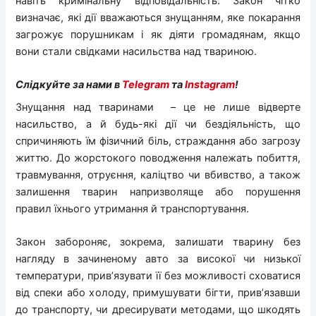
навіть кримінальну відповідальність. Закон чітко
визначає, які дії вважаються знущанням, яке покарання
загрожує порушникам і як діяти громадянам, якщо
вони стали свідками насильства над твариною.
Слідкуйте за нами в
Telegram
та
Instagram
!
Знущання над тваринами – це не лише відверте
насильство, а й будь-які дії чи бездіяльність, що
спричиняють їм фізичний біль, страждання або загрозу
життю. До жорстокого поводження належать побиття,
травмування, отруєння, каліцтво чи вбивство, а також
залишення тварин напризволяще або порушення
правил їхнього утримання й транспортування.
Закон забороняє, зокрема, залишати тварину без
нагляду в зачиненому авто за високої чи низької
температури, прив’язувати її без можливості сховатися
від спеки або холоду, примушувати бігти, прив’язавши
до транспорту, чи дресирувати методами, що шкодять