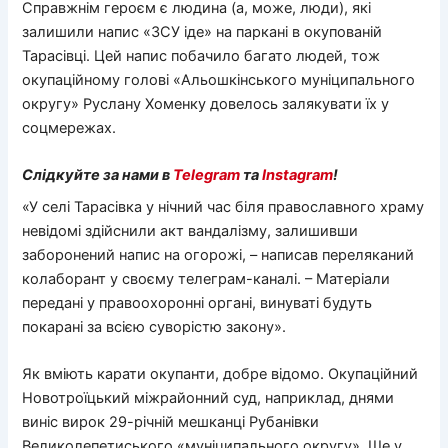
Справжнім героєм є людина (а, може, люди), які
залишили напис «ЗСУ іде» на паркані в окупованій
Тарасівці. Цей напис побачило багато людей, тож
окупаційному голові «Альошкінського муніципального
округу» Руслану Хоменку довелось залякувати їх у
соцмережах.
Слідкуйте за нами в
Telegram
та
Instagram
!
«У селі Тарасівка у нічний час біля православного храму
невідомі здійснили акт вандалізму, залишивши
заборонений напис на огорожі, – написав переляканий
колаборант у своєму телеграм-каналі. – Матеріали
передані у правоохоронні органі, винуваті будуть
покарані за всією суворістю закону».
Як вміють карати окупанти, добре відомо. Окупаційний
Новотроїцький міжрайонний суд, наприклад, днями
виніс вирок 29-річній мешканці Рубанівки
Великолепетиського «муніципального округу». Ще у