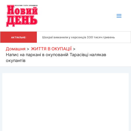
Перейти
до
вмісту
Шахраї виманили у херсонців 330 тисяч гривень
АКТУАЛЬНЕ:
Домашня
ЖИТТЯ В ОКУПАЦІЇ
Напис на паркані в окупованій Тарасівці налякав
окупантів