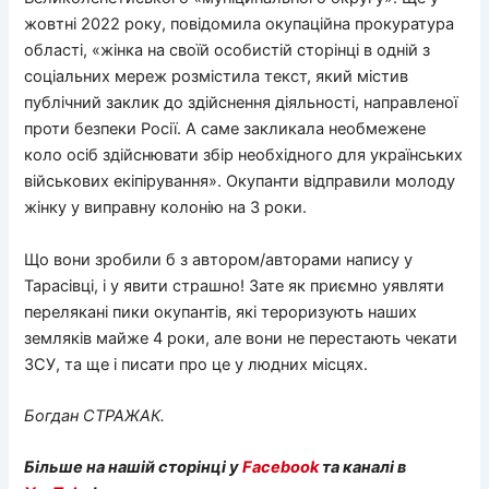
жовтні 2022 року, повідомила окупаційна прокуратура
області, «жінка на своїй особистій сторінці в одній з
соціальних мереж розмістила текст, який містив
публічний заклик до здійснення діяльності, направленої
проти безпеки Росії. А саме закликала необмежене
коло осіб здійснювати збір необхідного для українських
військових екіпірування». Окупанти відправили молоду
жінку у виправну колонію на 3 роки.
Що вони зробили б з автором/авторами напису у
Тарасівці, і у явити страшно! Зате як приємно уявляти
перелякані пики окупантів, які тероризують наших
земляків майже 4 роки, але вони не перестають чекати
ЗСУ, та ще і писати про це у людних місцях.
Богдан СТРАЖАК.
Більше на нашій сторінці у
Facebook
та каналі в