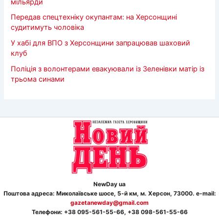
мільярди
Передав спецтехніку окупантам: на Херсонщині
судитимуть чоловіка
У хабі для ВПО з Херсонщини запрацював шаховий
клуб
Поліція з волонтерами евакуювали із Зеленівки матір із
трьома синами
NewDay ua
Поштова адреса: Миколаївське шосе, 5-й км, м. Херсон, 73000. e-mail:
gazetanewday@gmail.com
Телефон
и
: +38 095-561-55-66, +38 098-561-55-66