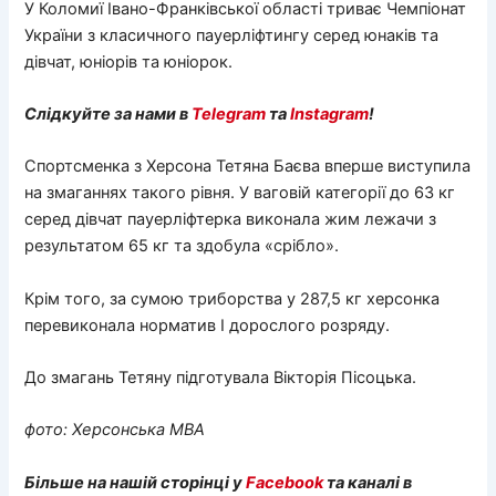
У Коломиї Івано-Франківської області триває Чемпіонат
України з класичного пауерліфтингу серед юнаків та
дівчат, юніорів та юніорок.
Слідкуйте за нами в
Telegram
та
Instagram
!
Спортсменка з Херсона Тетяна Баєва вперше виступила
на змаганнях такого рівня. У ваговій категорії до 63 кг
серед дівчат пауерліфтерка виконала жим лежачи з
результатом 65 кг та здобула «срібло».
Крім того, за сумою триборства у 287,5 кг херсонка
перевиконала норматив І дорослого розряду.
До змагань Тетяну підготувала Вікторія Пісоцька.
фото: Херсонська МВА
Більше на нашій сторінці у
Facebook
та каналі в