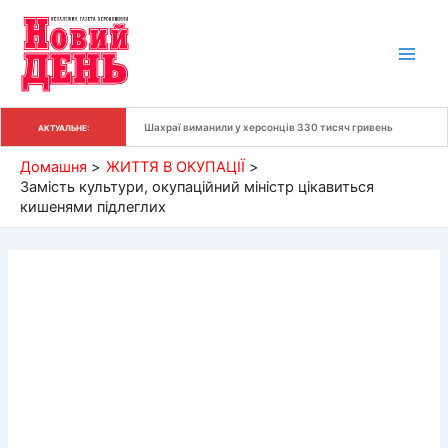
Перейти
до
вмісту
Шахраї виманили у херсонців 330 тисяч гривень
АКТУАЛЬНЕ:
Домашня
ЖИТТЯ В ОКУПАЦІЇ
Замість культури, окупаційний міністр цікавиться
кишенями підлеглих