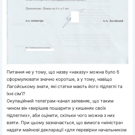
Питання не у тому, що назву «наказу» можна було б
сформулювати значно коротше, а у тому, навіщо
Лагойському знати, які статки мають його підлеглі та
їхні сім’ї?
Окупаційний телеграм-канал запевняє, що таким
чином він «вирішив пошарити у кишенях своїх
підлеглих», аби оцінити, скільки чого можна з них
взяти. При цьому зазначається, що вимога «міністра»
надати майнові декларації «для перевірки начальником