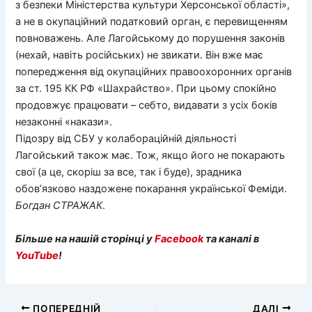
з безпеки Міністерства культури Херсонської області»,
а не в окупаційний податковий орган, є перевищенням
повноважень. Але Лагойському до порушення законів
(нехай, навіть російських) не звикати. Він вже має
попередження від окупаційних правоохоронних органів
за ст. 195 КК РФ «Шахрайство». При цьому спокійно
продовжує працювати – себто, видавати з усіх боків
незаконні «накази».
Підозру від СБУ у колабораційній діяльності
Лагойський також має. Тож, якщо його не покарають
свої (а це, скоріш за все, так і буде), зрадника
обов’язково наздожене покарання української Феміди.
Богдан
СТРАЖАК
.
Більше на нашій сторінці у
Facebook
та каналі в
YouTube
!
ПОПЕРЕДНІЙ
ДАЛІ