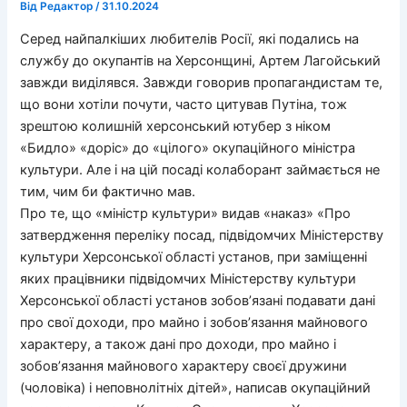
Від
Редактор
/
31.10.2024
Серед найпалкіших любителів Росії, які подались на
службу до окупантів на Херсонщині, Артем Лагойський
завжди виділявся. Завжди говорив пропагандистам те,
що вони хотіли почути, часто цитував Путіна, тож
зрештою колишній херсонський ютубер з ніком
«Бидло» «доріс» до «цілого» окупаційного міністра
культури. Але і на цій посаді колаборант займається не
тим, чим би фактично мав.
Про те, що «міністр культури» видав «наказ» «Про
затвердження переліку посад, підвідомчих Міністерству
культури Херсонської області установ, при заміщенні
яких працівники підвідомчих Міністерству культури
Херсонської області установ зобов’язані подавати дані
про свої доходи, про майно і зобов’язання майнового
характеру, а також дані про доходи, про майно і
зобов’язання майнового характеру своєї дружини
(чоловіка) і неповнолітніх дітей», написав окупаційний