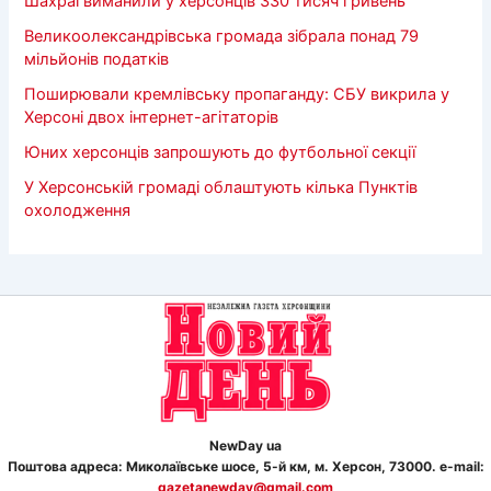
Шахраї виманили у херсонців 330 тисяч гривень
Великоолександрівська громада зібрала понад 79
мільйонів податків
Поширювали кремлівську пропаганду: СБУ викрила у
Херсоні двох інтернет-агітаторів
Юних херсонців запрошують до футбольної секції
У Херсонській громаді облаштують кілька Пунктів
охолодження
NewDay ua
Поштова адреса: Миколаївське шосе, 5-й км, м. Херсон, 73000. e-mail:
gazetanewday@gmail.com