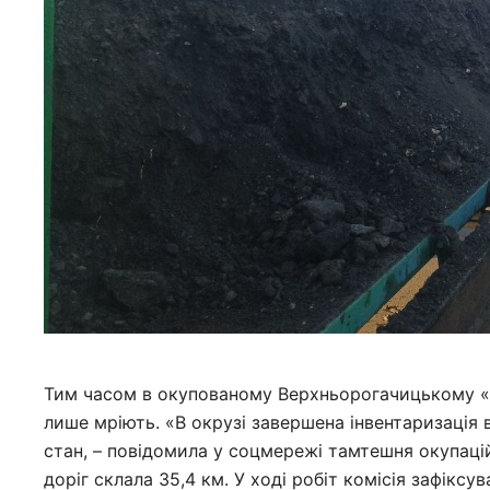
Тим часом в окупованому Верхньорогачицькому «м
лише мріють. «В окрузі завершена інвентаризація 
стан, – повідомила у соцмережі тамтешня окупаці
доріг склала 35,4 км. У ході робіт комісія зафіксу