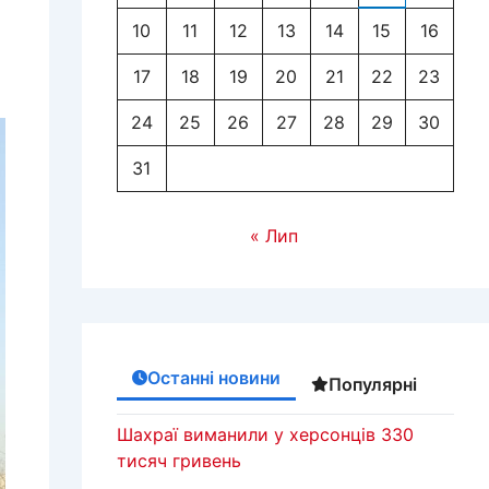
10
11
12
13
14
15
16
17
18
19
20
21
22
23
24
25
26
27
28
29
30
31
« Лип
Останні новини
Популярні
Шахраї виманили у херсонців 330
тисяч гривень