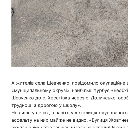
А жителів села Шевченко, повідомило окупаційне в
«муніципальному окрузі», найбільш турбує «необхід
Шевченко до с. Хрестівка через с. Долинське, осо
труднощі з дорогою у школу».
Не лише у селах, а навіть у «столиці» окупованог
асфальту на них майже не видно. «Вулиця Жовтнев
окупаційних чатів генічанин Іван. «Господи! Я вже