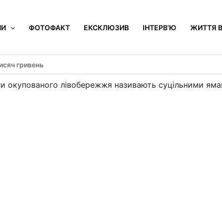
НИ
ФОТОФАКТ
ЕКСКЛЮЗИВ
ІНТЕРВ’Ю
ЖИТТЯ В
исяч гривень
ги окупованого лівобережжя називають суцільними ям