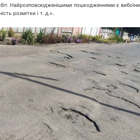
робіт. Найрозповсюдженішими пошкодженнями є вибоїни
сть розмітки і т. д.».