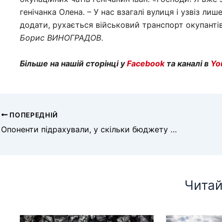
генічанка Олена. – У нас взагалі вулиця і узвіз л
додати, рухається військовий транспорт окупантів
Борис
ВИНОГРАДОВ
.
Більше на нашій сторінці у
Facebook
та каналі в
Yo
ПОПЕРЕДНІЙ
Опоненти підрахували, у скільки бюджету обходяться поїздки Філіпчука
Читай