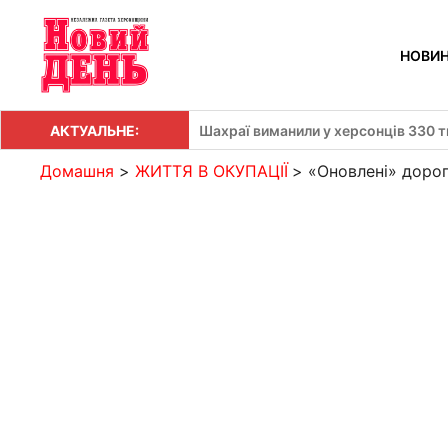
Перейти
до
НОВИ
вмісту
АКТУАЛЬНЕ:
Шахраї виманили у херсонців 330 т
Домашня
ЖИТТЯ В ОКУПАЦІЇ
«Оновлені» доро