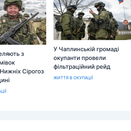
У Чаплинській громаді
еляють з
окупанти провели
мівок
фільтраційний рейд
Нижніх Сірогоз
ЖИТТЯ В ОКУПАЦІЇ
ині
ЦІЇ