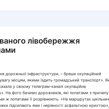
ованого лівобережжя
мами
ня дорожньої інфраструктури, – бреше окупаційний
 увагу місцям, якими їздить громадський транспорт». Я
казала у своєму телеграм-каналі окупаційна
у». На фото бачимо дорожників, які лопатами з причепу
ими ж лопатами її розрівнюють. «На маршрутах шкільни
овки підсипають ями і нерівності асфальтною крихтою»