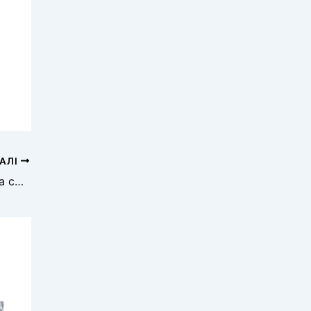
АЛІ
Підприємиця з Херсонщини подарувала смартфон хлопчику, який мешкає у дитячому закладі