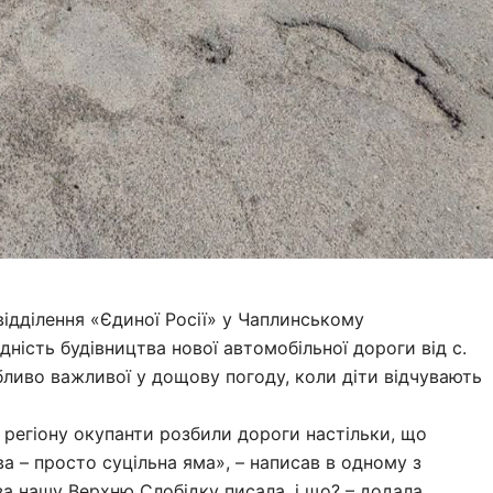
ідділення «Єдиної Росії» у Чаплинському
ність будівництва нової автомобільної дороги від с.
бливо важливої у дощову погоду, коли діти відчувають
о регіону окупанти розбили дороги настільки, що
а – просто суцільна яма», – написав в одному з
 за нашу Верхню Слобідку писала, і що? – додала