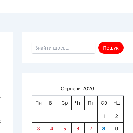
Пошук по сайту
Пошук
Серпень 2026
к
Пн
Вт
Ср
Чт
Пт
Сб
Нд
1
2
х
,
3
4
5
6
7
8
9