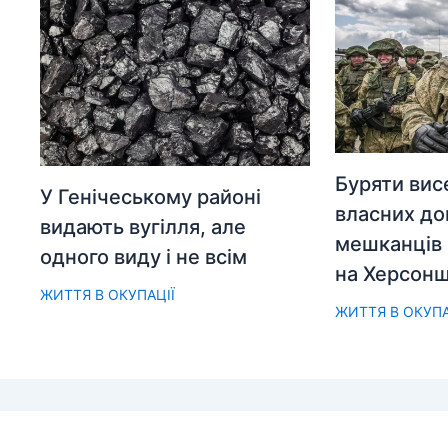
Буряти вис
У Генічеському районі
власних до
видають вугілля, але
мешканців 
одного виду і не всім
на Херсонщ
ЖИТТЯ В ОКУПАЦІЇ
ЖИТТЯ В ОКУПА