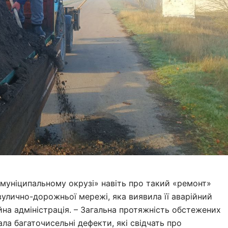
уніципальному окрузі» навіть про такий «ремонт»
вулично-дорожньої мережі, яка виявила її аварійний
йна адміністрація. – Загальна протяжність обстежених
вала багаточисельні дефекти, які свідчать про