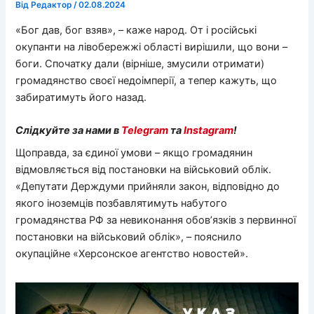
Від
Редактор
/
02.08.2024
«Бог дав, бог взяв», – каже народ. От і російські
окупанти на лівобережжі області вирішили, що вони –
боги. Спочатку дали (вірніше, змусили отримати)
громадянство своєї недоімперії, а тепер кажуть, що
забиратимуть його назад.
Слідкуйте за нами в
Telegram
та
Instagram
!
Щоправда, за єдиної умови – якщо громадянин
відмовляється від постановки на військовий облік.
«Депутати Держдуми прийняли закон, відповідно до
якого іноземців позбавлятимуть набутого
громадянства РФ за невиконання обов’язків з первинної
постановки на військовий облік», – пояснило
окупаційне «Херсонское агентство новостей».