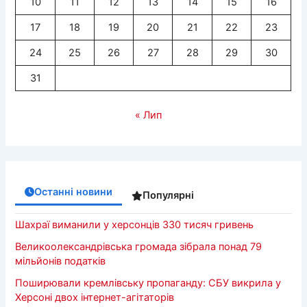
10
11
12
13
14
15
16
17
18
19
20
21
22
23
24
25
26
27
28
29
30
31
« Лип
Останні новини
Популярні
Шахраї виманили у херсонців 330 тисяч гривень
Великоолександрівська громада зібрала понад 79
мільйонів податків
Поширювали кремлівську пропаганду: СБУ викрила у
Херсоні двох інтернет-агітаторів