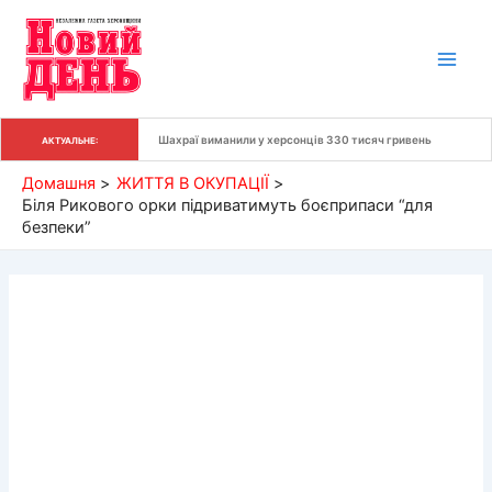
Перейти
до
вмісту
Шахраї виманили у херсонців 330 тисяч гривень
АКТУАЛЬНЕ:
Домашня
ЖИТТЯ В ОКУПАЦІЇ
Біля Рикового орки підриватимуть боєприпаси “для
безпеки”