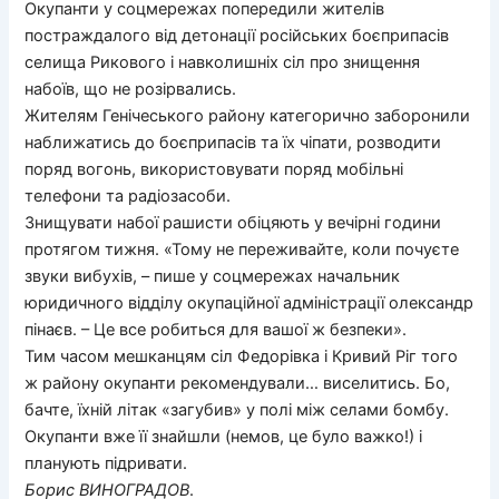
Окупанти у соцмережах попередили жителів
постраждалого від детонації російських боєприпасів
селища Рикового і навколишніх сіл про знищення
набоїв, що не розірвались.
Жителям Генічеського району категорично заборонили
наближатись до боєприпасів та їх чіпати, розводити
поряд вогонь, використовувати поряд мобільні
телефони та радіозасоби.
Знищувати набої рашисти обіцяють у вечірні години
протягом тижня. «Тому не переживайте, коли почуєте
звуки вибухів, – пише у соцмережах начальник
юридичного відділу окупаційної адміністрації олександр
пінаєв. – Це все робиться для вашої ж безпеки».
Тим часом мешканцям сіл Федорівка і Кривий Ріг того
ж району окупанти рекомендували… виселитись. Бо,
бачте, їхній літак «загубив» у полі між селами бомбу.
Окупанти вже її знайшли (немов, це було важко!) і
планують підривати.
Борис
ВИНОГРАДОВ
.