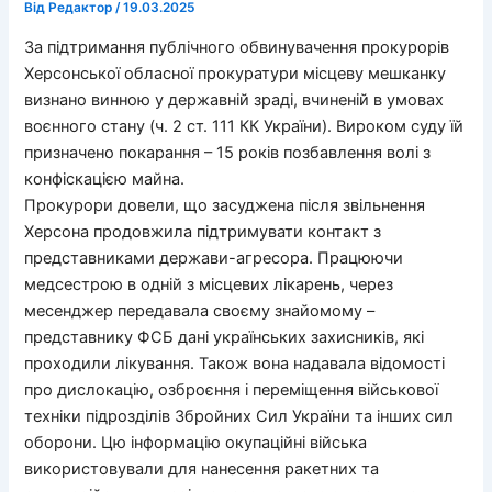
Від
Редактор
/
19.03.2025
За підтримання публічного обвинувачення прокурорів
Херсонської обласної прокуратури місцеву мешканку
визнано винною у державній зраді, вчиненій в умовах
воєнного стану (ч. 2 ст. 111 КК України). Вироком суду їй
призначено покарання – 15 років позбавлення волі з
конфіскацією майна.
Прокурори довели, що засуджена після звільнення
Херсона продовжила підтримувати контакт з
представниками держави-агресора. Працюючи
медсестрою в одній з місцевих лікарень, через
месенджер передавала своєму знайомому –
представнику ФСБ дані українських захисників, які
проходили лікування. Також вона надавала відомості
про дислокацію, озброєння і переміщення військової
техніки підрозділів Збройних Сил України та інших сил
оборони. Цю інформацію окупаційні війська
використовували для нанесення ракетних та