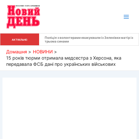
Перейти
до
вмісту
Поліція з волонтерами евакуювали із Зеленівки матір із 
АКТУАЛЬНЕ:
трьома синами
Домашня
НОВИНИ
15 років тюрми отримала медсестра з Херсона, яка
передавала ФСБ дані про українських військових