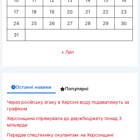
10
11
12
13
14
15
16
17
18
19
20
21
22
23
24
25
26
27
28
29
30
31
« Лип
Останні новини
Популярні
Через російську атаку в Херсоні воду подаватимуть за
графіком
Херсонщина спрямувала до держбюджету понад 3
мільярди
Передав спецтехніку окупантам: на Херсонщині