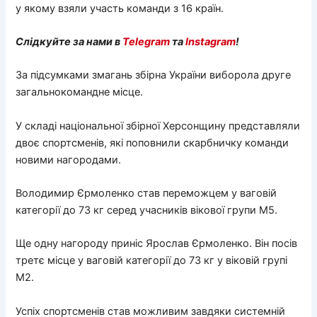
у якому взяли участь команди з 16 країн.
Слідкуйте за нами в
Telegram
та
Instagram
!
За підсумками змагань збірна України виборола друге
загальнокомандне місце.
У складі національної збірної Херсонщину представляли
двоє спортсменів, які поповнили скарбничку команди
новими нагородами.
Володимир Єрмоленко став переможцем у ваговій
категорії до 73 кг серед учасників вікової групи М5.
Ще одну нагороду приніс Ярослав Єрмоленко. Він посів
третє місце у ваговій категорії до 73 кг у віковій групі
М2.
Успіх спортсменів став можливим завдяки системній