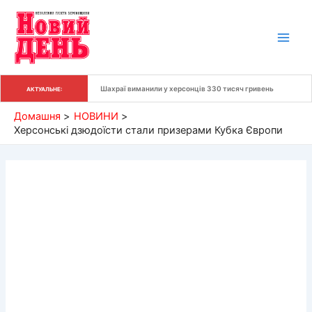
Перейти
до
вмісту
Шахраї виманили у херсонців 330 тисяч гривень
АКТУАЛЬНЕ:
Домашня
НОВИНИ
Херсонські дзюдоїсти стали призерами Кубка Європи