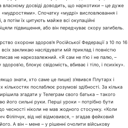
на власному досвіді доводить, що наркотики – це дуже
и «мудростями». Спочатку «мудрі» висловлювання і
 а потім їх цитують майже всі окупаційні
іцяли підвищення, або він передчуває скору загибель.
ство охорони здоров’я Російської Федерації з 10 по 16
я всіх закликаю наслідувати мій приклад і повністю
писав не наркозалежний. «Я сам не п’ю і не палю, –
оров’ю, блокує свідомість, вбиває і тіло, і психіку».
(якщо знати, хто саме це пише) з’явився Плутарх і
х кількостях послаблює розумові здібності. За кілька
ирішила згадати у Телеграм свого батька – такого
таю його сильні руки. Перші уроки – потрібно бути
 до чесності ніколи не мав жодного стосунку. «Коли
ч Філіпчук, від неї відмовився, – згадав фейковий
його. А він – мене – у рішенні очолити військову