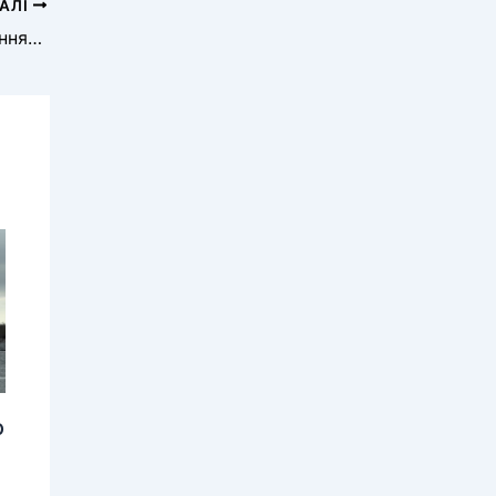
АЛІ
Вербування підлітків ворогом для скоєння диверсій: кіберполіція попереджає про небезпеку в інтернеті
о