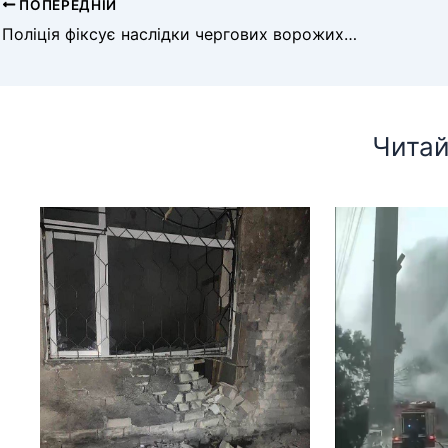
ПОПЕРЕДНІЙ
Поліція фіксує наслідки чергових ворожих атак на правобережжя Херсонщини: загинув поліцейський та троє цивільних поранено
Читай