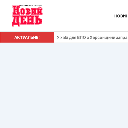
Перейти
до
НОВИ
вмісту
АКТУАЛЬНЕ:
У хабі для ВПО з Херсонщини запр