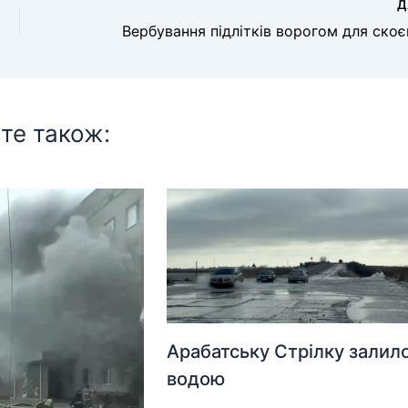
Д
те також:
Арабатську Стрілку залил
водою