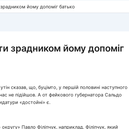
и зрадником йому допоміг батько
ати зрадником йому допоміг
Путін сказав, що, буцімто, у першій половині наступного
 час не підійшов. А от фейкового губернатора Сальдо
идатури «достойні» є.
 округу» Павло Філіпчук, наприклад. Філіпчук, який