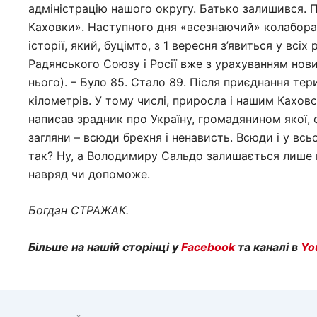
адміністрацію нашого округу. Батько залишився.
Каховки». Наступного дня «всезнаючий» колабора
історії, який, буцімто, з 1 вересня з’явиться у вс
Радянського Союзу і Росії вже з урахуванням нових
нього). – Було 85. Стало 89. Після приєднання тер
кілометрів. У тому числі, приросла і нашим Каховс
написав зрадник про Україну, громадянином якої, су
загляни – всюди брехня і ненависть. Всюди і у всь
так? Ну, а Володимиру Сальдо залишається лише 
навряд чи допоможе.
Богдан СТРАЖАК.
Більше на нашій сторінці у
Facebook
та каналі в
Yo