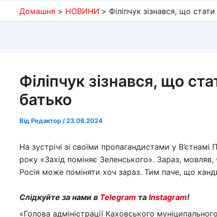
Домашня
НОВИНИ
Філіпчук зізнався, що стат
Філіпчук зізнався, що ст
батько
Від
Редактор
/
23.06.2024
На зустрічі зі своїми пропагандистами у В’єтнамі 
року «Захід поміняє Зеленського». Зараз, мовляв,
Росія може поміняти хоч зараз. Тим паче, що канд
Слідкуйте за нами в
Telegram
та
Instagram
!
«Голова адміністрації Каховського муніципального