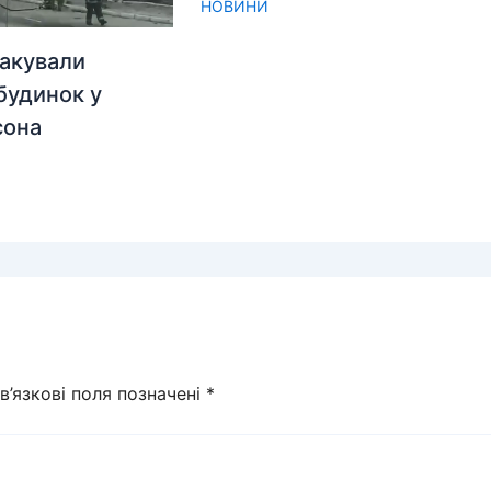
НОВИНИ
акували
будинок у
сона
в’язкові поля позначені
*