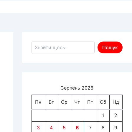
Пошук по сайту
Пошук
Серпень 2026
Пн
Вт
Ср
Чт
Пт
Сб
Нд
1
2
3
4
5
6
7
8
9