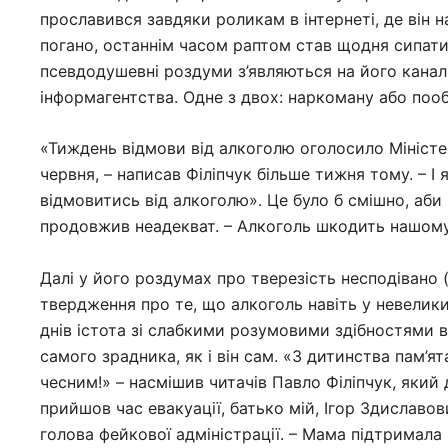
прославився завдяки роликам в інтернеті, де він 
погано, останнім часом раптом став щодня сипат
псевдодушевні роздуми з’являються на його каналі,
інформагентства. Одне з двох: наркоману або пооб
«Тиждень відмови від алкоголю оголосило Міністер
червня, – написав Філіпчук більше тижня тому. – І 
відмовитись від алкоголю». Це було б смішно, аби 
продовжив неадекват. – Алкоголь шкодить нашому зд
Далі у його роздумах про тверезість несподівано 
твердження про те, що алкоголь навіть у невелики
днів істота зі слабкими розумовими здібностями в
самого зрадника, як і він сам. «З дитинства пам’я
чесним!» – насмішив читачів Павло Філіпчук, який
прийшов час евакуації, батько мій, Ігор Здиславови
голова фейкової адміністрації. – Мама підтримала 