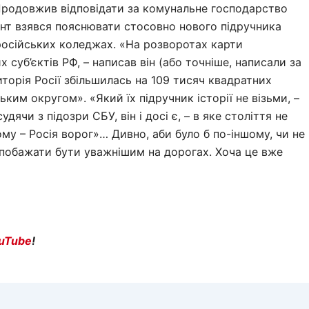
 Продовжив відповідати за комунальне господарство
нт взявся пояснювати стосовно нового підручника
іх російських коледжах. «На розворотах карти
 суб’єктів РФ, – написав він (або точніше, написали за
иторія Росії збільшилась на 109 тисяч квадратних
ьким округом». «Який їх підручник історії не візьми, –
дячи з підозри СБУ, він і досі є, – в яке століття не
ому – Росія ворог»… Дивно, аби було б по-іншому, чи не
побажати бути уважнішим на дорогах. Хоча це вже
uTube
!