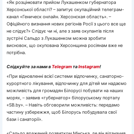
«Як розцінювати прийом Лукашенком губернатора
Херсонської області? – запитує окупаційний телеграм-
канал «Геническ онлайн. Херсонская область». –
Офіційного визнання нових регіонів Росії з цього все ще
не слідує?» Слідує чи ні, але з заяв окупантів після
зустрічі Сальдо з Лукашенком можна зробити
висновок, що окупована Херсонщина росіянам вже не
потрібна.
Слідкуйте за нами в
Telegram
та
Instagram
!
«При відновленні всієї системи відпочинку, санаторно-
курортного лікування, відпочинку для дітей ми надаємо
можливість для громадян Білорусі побувати на наших
морях, – заявив «губернатор» білоруському порталу
«SB.by». – Навіть обговорили можливість: передамо
частину узбережжя, щоб Білорусь побудувала свої
бази і санаторії».
«Сальдо вражений розвитком Мінська, де він відзначив