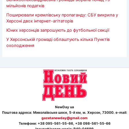
мільйонів податків
Поширювали кремлівську пропаганду: СБУ викрила у
Херсоні двох інтернет-агітаторів
Юних херсонців запрошують до футбольної секції
У Херсонській громаді облаштують кілька Пунктів
охолодження
NewDay ua
Поштова адреса: Миколаївське шосе, 5-й км, м. Херсон, 73000. e-mail:
gazetanewday@gmail.com
Телефон
и
: +38 095-561-55-66, +38 098-561-55-66
Ідентифікатор медіа: R40-04699