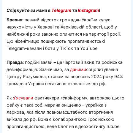
Слідкуйте за нами в
Telegram
та
Instagram
!
Брехня:
певний відсоток громадян України купує
нерухомість у Харкові та Харківській області, щоб у
найближчі роки законно опинитися на території росії.
Цю нісенітницю поширюють пропагандистські
Telegram-канали і боти у ТікТок та YouTube.
Правда:
подібні заяви – це черговий вкид та російська
дезінформація. Зазначимо, за
даними
соцопитування
Центру Розумкова, станом на вересень 2024 року 94%
громадян України негативно ставляться до рф.
Як
з’ясували
фактчекери «Укрінформ», авторкою цього
фейку є така собі марина оніщенко – українка з
Харкова, яка після повномасштабного вторгнення
виїхала до рф. Вона є колаборанткою і російською
пропагандисткою, веде блог на відеохостингу rutube.