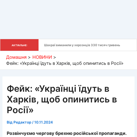
Шахраї виманили у херсонців 330 тисяч гривень
АКТУАЛЬНЕ:
Домашня
НОВИНИ
Фейк: «Українці їдуть в Харків, щоб опинитись в Росії»
Фейк: «Українці їдуть в
Харків, щоб опинитись в
Росії»
Від
Редактор
/
10.11.2024
Розвінчуємо чергову брехню російської пропаганди.