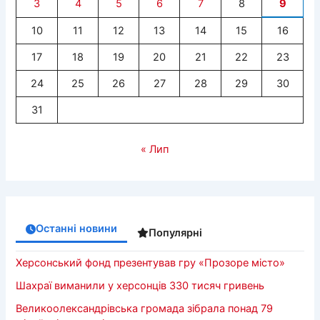
3
4
5
6
7
8
9
10
11
12
13
14
15
16
17
18
19
20
21
22
23
24
25
26
27
28
29
30
31
« Лип
Останні новини
Популярні
Херсонський фонд презентував гру «Прозоре місто»
Шахраї виманили у херсонців 330 тисяч гривень
Великоолександрівська громада зібрала понад 79