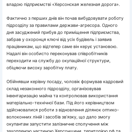
владою підприємстві «Херсонская железная дорога».
Фактично з перших днів він почав вибудовувати роботу
підрозділу за правилами держави-агресора. Одного
дня засуджений прибув до приміщення підприємства,
забрав у охоронця ключі від усіх будівель і заявив
працівникам, що відтепер саме він керує установою.
Надалі він особисто переконував співробітників
переходити на службу до окупаційної структури,
обіцяючи високу заробітну плату.
Обійнявши керівну посаду, чоловік формував кадровий
склад незаконного підрозділу, організовував
інвентаризацію майна та контролював використання
матеріально-технічної бази. Під його керівництвом
здійснювалися роботи з відновлення ділянок оптико-
волоконних ліній і засобів зв’язку, що дало змогу
окупантам запустити залізничне сполучення між
захопленою частиною Херсонщини, територією рф та