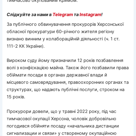
тимчасово окупованим Кримом.
Слідкуйте за нами в
Telegram
та
Instagram
!
За публічного обвинувачення прокурорів Херсонської
обласної прокуратури 60-річного жителя регіону
визнано винним у колабораційній діяльності (ч. 1 ст.
111-2 КК України).
Вироком суду йому призначили 12 років позбавлення
волі з конфіскацією майна. Також його позбавили права
обіймати посади в органах державної влади й
місцевого самоврядування, правоохоронних органах та
структурах, що надають публічні послуги, строком на
15 років.
Прокурори довели, що у травні 2022 року, під час
тимчасової окупації Херсона, чоловік добровільно
погодився обійняти посаду «начальника дистанции
сигнализации и связи» у створеному окупаційною