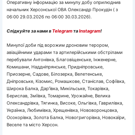
Оперативну інформацію за минулу добу оприлюднив
начальник Херсонської ОВА Олександр Прокудін ( з
06:00 29.03.2026 по 06:00 30.03.2026).
Слідкуйте за нами в
Telegram
та
Instagram
!
Минулої доби під ворожим дроновим терором,
авіаційними ударами та артилерійськими обстрілами
перебували Антонівка, Благовіщенське, Інженерне,
Комишани, Наддніпрянське, Придніпровське,
Приозерне, Садове, Білозерка, Велетенське,
Дніпровське, Кізомис, Ромашкове, Станіслав, Софіївка,
Широка Балка, Дар’ївка, Микільське, Токарівка,
Берислав, Зміївка, Томарине, Урожайне, Велика
Олександрівка, Тягинка, Високе, Ольгівка, Гаврилівка,
Українка, Любимівка, Хрещенівка, Нововоронцовка,
Осокорівка, Золота Балка, Новогригорівка, Новокаїри,
Веселе та місто Херсон.