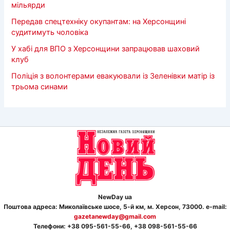
мільярди
Передав спецтехніку окупантам: на Херсонщині
судитимуть чоловіка
У хабі для ВПО з Херсонщини запрацював шаховий
клуб
Поліція з волонтерами евакуювали із Зеленівки матір із
трьома синами
NewDay ua
Поштова адреса: Миколаївське шосе, 5-й км, м. Херсон, 73000. e-mail:
gazetanewday@gmail.com
Телефон
и
: +38 095-561-55-66, +38 098-561-55-66