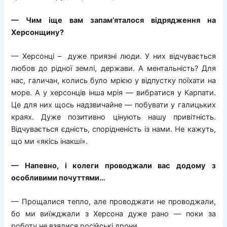
— Чим іще вам запам’яталося відрядження на
Херсонщину?
— Херсонці –
дуже приязні люди. У них відчувається
любов до рідної землі, держави. А ментальність? Для
нас, галичан, колись було мрією у відпустку поїхати на
море. А у херсонців інша мрія — вибратися у Карпати.
Це для них щось надзвичайне — побувати у галицьких
краях. Дуже позитивно цінують нашу привітність.
Відчувається єдність, спорідненість із нами. Не кажуть,
що ми «якісь інакші».
— Напевно, і колеги проводжали вас додому з
особливими почуттями…
— Прощалися тепло, але проводжати не проводжали,
бо ми виїжджали з Херсона дуже рано — поки за
роботу не взялися російські дрони…