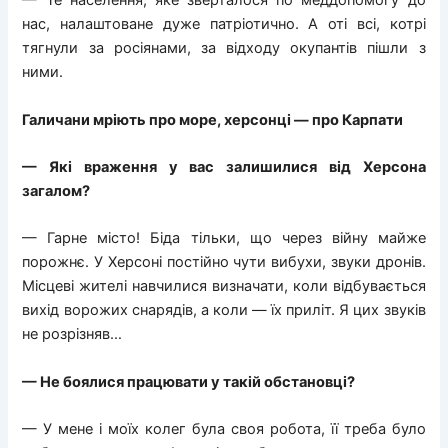
— Те населення, яке зверталося по меддопомогу до
нас, налаштоване дуже патріотично. А оті всі, котрі
тягнули за росіянами, за відходу окупантів пішли з
ними.
Галичани мріють про море, херсонці — про Карпати
— Які враження у вас залишилися від Херсона
загалом?
— Гарне місто! Біда тільки, що через війну майже
порожнє. У Херсоні постійно чути вибухи, звуки дронів.
Місцеві жителі навчилися визначати, коли відбувається
вихід ворожих снарядів, а коли — їх приліт. Я цих звуків
не розрізняв…
— Не боялися працювати у такій обстановці?
— У мене і моїх колег була своя робота, її треба було