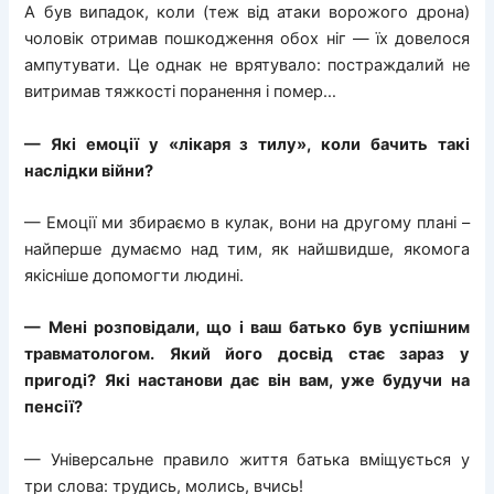
А був випадок, коли (теж від атаки ворожого дрона)
чоловік отримав пошкодження обох ніг — їх довелося
ампутувати. Це однак не врятувало: постраждалий не
витримав тяжкості поранення і помер…
— Які емоції у «лікаря з тилу», коли бачить такі
наслідки війни?
— Емоції ми збираємо в кулак, вони на другому плані –
найперше думаємо над тим, як найшвидше, якомога
якісніше допомогти людині.
— Мені розповідали, що і ваш батько був успішним
травматологом. Який його досвід стає зараз у
пригоді? Які настанови дає він вам, уже будучи на
пенсії?
— Універсальне правило життя батька вміщується у
три слова: трудись, молись, вчись!