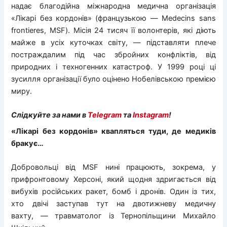
надає благодійна міжнародна медична організація
«Лікарі без кордонів» (французькою — Medecins sans
frontieres, MSF). Місія 24 тисяч її волонтерів, які діють
майже в усіх куточках світу, — підставляти плече
постраждалим під час збройних конфліктів, від
природних і техногенних катастроф. У 1999 році ці
зусилля організації було оцінено Нобелівською премією
миру.
Слідкуйте за нами в
Telegram
та
Instagram
!
«Лікарі без кордонів» квапляться туди, де медиків
бракує…
Добровольці від MSF нині працюють, зокрема, у
прифронтовому Херсоні, який щодня здригається від
вибухів російських ракет, бомб і дронів. Один із тих,
хто двічі заступав тут на двотижневу медичну
вахту, — травматолог із Тернопільщини Михайло