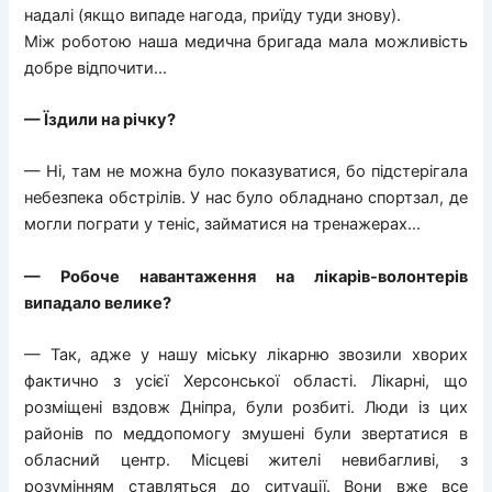
надалі (якщо випаде нагода, приїду туди знову).
Між роботою наша медична бригада мала можливість
добре відпочити…
— Їздили на річку?
— Ні, там не можна було показуватися, бо підстерігала
небезпека обстрілів. У нас було обладнано спортзал, де
могли пограти у теніс, займатися на тренажерах…
— Робоче навантаження на лікарів-волонтерів
випадало велике?
— Так, адже у нашу міську лікарню звозили хворих
фактично з усієї Херсонської області. Лікарні, що
розміщені вздовж Дніпра, були розбиті. Люди із цих
районів по меддопомогу змушені були звертатися в
обласний центр. Місцеві жителі невибагливі, з
розумінням ставляться до ситуації. Вони вже все