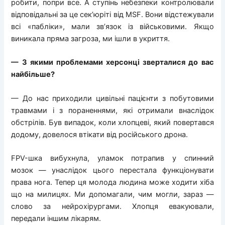
робити, попри все. А ступінь небезпеки контролювали
відповідальні за це сек’юріті від MSF. Вони відстежували
всі «пабліки», мали зв’язок із військовими. Якщо
виникала пряма загроза, ми ішли в укриття.
— З якими проблемами херсонці зверталися до вас
найбільше?
— До нас приходили цивільні пацієнти з побутовими
травмами і з пораненнями, які отримали внаслідок
обстрілів. Був випадок, коли хлопцеві, який повертався
додому, довелося втікати від російського дрона.
FPV-шка вибухнула, уламок потрапив у спинний
мозок — унаслідок цього перестала функціонувати
права нога. Тепер ця молода людина може ходити хіба
що на милицях. Ми допомагали, чим могли, зараз —
слово за нейрохірургами. Хлопця евакуювали,
передали іншим лікарям.