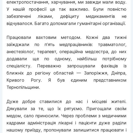
електропостачання, харчування, ми завжди мали воду.
У нашій професії це так важливо. Були повністю
забезпечені ліками, дефіциту медикаментів не
відчувалося. Багато допомагали гуманітарні організації.
Працювали вахтовим методом. Кожні два тижні
заїжджали по п’ять медпрацівників: травматолог,
анестезіолог, терапевт, операційна медсестра, до них
додавали ще по одному, найбільш потрібному
спеціалісту. Переважно запрошували фахівців із
ближніх до регіону областей — Запоріжжя, Дніпра,
Кривого Рогу. Я був єдиним представником
Тернопільщини.
Дуже добре ставилися до нас і місцеві жителі.
Дякували за те, що їх рятуємо. Пригощали своїм
медом, сало приносили. Через проблеми з медичними
кадрами адміністрація лікарні і пацієнти дуже раділи
нашому приїзду, пропонували залишитися працювати і