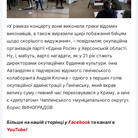
«У рамках концерту вони виконали треки відомих
виконавців, а також виразили щирі побажання бійцям
щодо скорішого видужання», – повідомляє окупаційна
організація партії «Єдина Росія» у Херсонській області.
Ну, і, мабуть, варто нагадати, як у 21 рік стають
директорами окупаційних будинків культури. Інна
Автанділян є падчеркою відомого генічеського
колаборанта Андрія Клочка – одного з перших голів
окупаційної адміністрації у Генічеську, який вкрав
велику суму і певний час переховувався у Криму, а нині
є «депутатом» Чаплинського «муніципального округу».
Борис
ВИНОГРАДОВ
.
Більше на нашій сторінці у
Facebook
та каналі в
YouTube
!