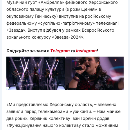
Музичний гурт «Амбрелла» фейкового Херсонського
обласного палацу культури (з розміщенням в
окупованому Генічеську) виступив на російському
федеральному «суспільно-патріотичному» телеканалі
«Звезда». Виступ відбувся у рамках Всеросійського
вокального конкурсу «Звезда-2024».
Слідкуйте за нами в
Telegram
та
Instagram
!
«Ми представляємо Херсонську область, – впевнено
заявили перед телекамерами музиканти. – Нам майже
два роки». Керівник колективу Іван Горянін додав:
«Функціонування нашого колективу стало можливим