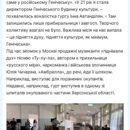
саме у російському Генічеську». «У 21 рік я стала
директором Генічеського будинку культури, –
похвалилась вокалістка гурту Інна Автанділян. – Там
залишились лише прибиральниця і завгосп. Творчого
колективу взагалі не було. Важлива місія на нас випала
– це підняття духу, підняття культури, як мінімум,
Генічеська».
Під час зйомок у Москві продажні музиканти «піднімали
дух» піснею «Ту-лу-ла», автором є прихильниця
«русского міра», наркоманка і військова злочинниця
Юлія Чичеріна. «Амбрелла», до речі, йде її шляхом.
Наприклад, виступає для поранених окупантів.
Недавно, наприклад, гурт виступив в одному зі
шпиталів окупованого частини Херсонської області.