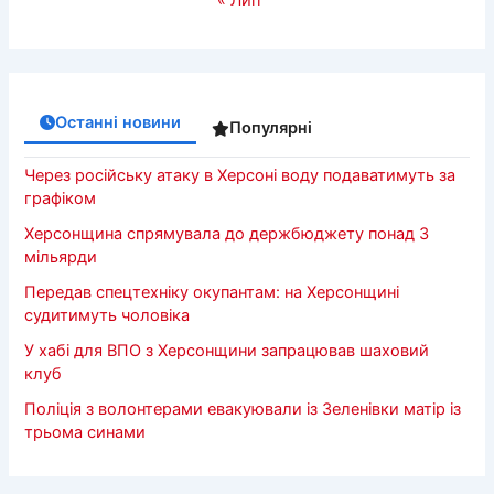
Останні новини
Популярні
Через російську атаку в Херсоні воду подаватимуть за
графіком
Херсонщина спрямувала до держбюджету понад 3
мільярди
Передав спецтехніку окупантам: на Херсонщині
судитимуть чоловіка
У хабі для ВПО з Херсонщини запрацював шаховий
клуб
Поліція з волонтерами евакуювали із Зеленівки матір із
трьома синами