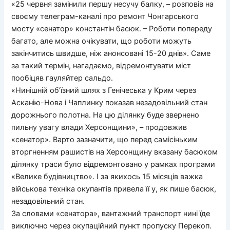
«25 червня замінили першу несучу балку, – розповів на
своєму телеграм-каналі про ремонт Чонгарського
мосту «сенатор» константін басюк. – Роботи попереду
багато, але можна очікувати, що роботи можуть
закінчитись швидше, ніж анонсовані 15-20 днів». Саме
за такий термін, нагадаємо, відремонтувати міст
пообіцяв гауляйтер сальдо.
«Нинішній об’їзний шлях з Генічеська у Крим через
Асканію-Нова і Чаплинку показав незадовільний стан
дорожнього полотна. На цю ділянку буде звернено
пильну увагу влади Херсонщини», – продовжив
«сенатор». Варто зазначити, що перед самісіньким
вторгненням рашистів на Херсонщину вказану басюком
ділянку траси було відремонтовано у рамках програми
«Велике будівництво». І за якихось 15 місяців важка
військова техніка окупантів привела її у, як пише басюк,
незадовільний стан.
За словами «сенатора», вантажний транспорт нині їде
виключно через окупаційний пункт пропуску Перекоп.