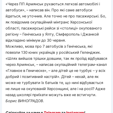
«Через ПП Армянськ рухаються легкові автомобілі і
автобуси», – написав він. Про які саме автобуси
йдеться, не уточнив. Але точно не про пасажирські. Бо,
як повідомив окупаційний мінтранс Херсонської
області, пасажирські рейси зі «столиці» окупованого
регіону – Генічеська у Ялту, Сімферополь і Джанкой
відкладено мінімум до 30 червня.
Можливо, мова про 7 автобусів з Генічеська, які
повезли 130 юних українців у російський Геленджик.
«Шлях вийшов трішки довшим, так як проїзд відбувався
через Армянськ, – написав окупаційний телеграм-канал
«Главное в Геническе», – але дітей це не турбує – у всіх
добрий і позитивний настрій». Дітей – нехай, але як
може не турбувати їх батьків те, що нині відбувається
не лише на окупованій Херсонщині, але і на росії? Адже
назад школярі приїхати можуть вже не встигнути.
Борис
ВИНОГРАДОВ
.
Слідкуйте за нами в
Telegram
та
Instagram
!