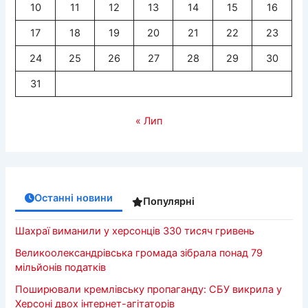
10
11
12
13
14
15
16
17
18
19
20
21
22
23
24
25
26
27
28
29
30
31
« Лип
Останні новини
Популярні
Шахраї виманили у херсонців 330 тисяч гривень
Великоолександрівська громада зібрала понад 79
мільйонів податків
Поширювали кремлівську пропаганду: СБУ викрила у
Херсоні двох інтернет-агітаторів