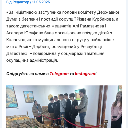
Від
Редактор
/
11.05.2025
«За ініціативою заступника голови комітету Державної
Думи з безпеки і протидії корупції Різвана Курбанова, а
також дагестанських меценатів Алі Рамазанова і
Агалара Юсуфова була організована поїздка дітей з
Каланчацького муніципального округу у найдавніше
місто Росії – Дербент, розміщений у Республіці
Дагестан», – повідомила у соцмережі тамтешня
окупаційна адміністрація.
Слідкуйте за нами в
Telegram
та
Instagram
!