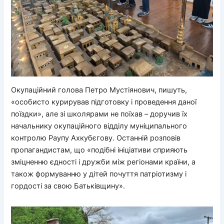
Окупаційний голова Петро Мустіянович, пишуть,
«особисто курирував підготовку і проведення даної
поїздки», але зі школярами не поїхав – доручив їх
начальнику окупаційного відділу муніципального
контролю Раупу Ахкубєгову. Останній розповів
пропагандистам, що «подібні ініціативи сприяють
зміцненню єдності і дружби між регіонами країни, а
також формуванню у дітей почуття патріотизму і
гордості за свою Батьківщину».