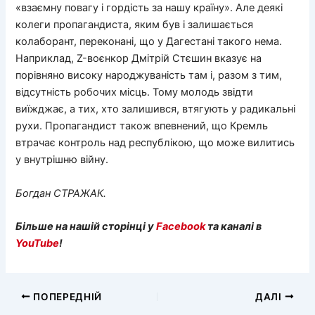
«взаємну повагу і гордість за нашу країну». Але деякі
колеги пропагандиста, яким був і залишається
колаборант, переконані, що у Дагестані такого нема.
Наприклад, Z-воєнкор Дмітрій Стєшин вказує на
порівняно високу народжуваність там і, разом з тим,
відсутність робочих місць. Тому молодь звідти
виїжджає, а тих, хто залишився, втягують у радикальні
рухи. Пропагандист також впевнений, що Кремль
втрачає контроль над республікою, що може вилитись
у внутрішню війну.
Богдан СТРАЖАК.
Більше на нашій сторінці у
Facebook
та каналі в
YouTube
!
ПОПЕРЕДНІЙ
ДАЛІ