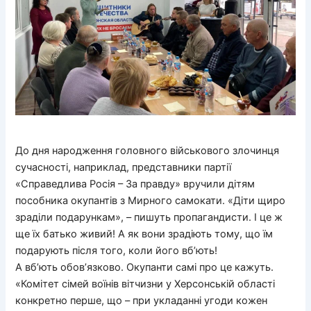
До дня народження головного військового злочинця
сучасності, наприклад, представники партії
«Справедлива Росія – За правду» вручили дітям
пособника окупантів з Мирного самокати. «Діти щиро
зраділи подарункам», – пишуть пропагандисти. І це ж
ще їх батько живий! А як вони зрадіють тому, що їм
подарують після того, коли його вб’ють!
А вб’ють обов’язково. Окупанти самі про це кажуть.
«Комітет сімей воїнів вітчизни у Херсонській області
конкретно перше, що – при укладанні угоди кожен