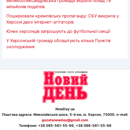
Великоолександрівська громада зібрала понад 79
мільйонів податків
Поширювали кремлівську пропаганду: СБУ викрила у
Херсоні двох інтернет-агітаторів
Юних херсонців запрошують до футбольної секції
У Херсонській громаді облаштують кілька Пунктів
охолодження
NewDay ua
Поштова адреса: Миколаївське шосе, 5-й км, м. Херсон, 73000. e-mail:
gazetanewday@gmail.com
Телефон
и
: +38 095-561-55-66, +38 098-561-55-66