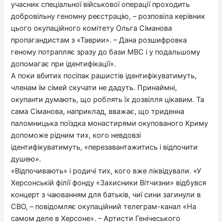
учасник спеціальної військової операції проходить
добровільну геномну реєстрацію, – розповіла керівник
цього окупаційного комітету Ольга Сіманова
пропагандистам з «Таврии». – Дана розшифровка
геному потрапляє зразу до бази МВС і у подальшому
допомагає при ідентифікації».
А поки вбитих посіпак рашистів ідентифікуватимуть,
членам їм сімей скучати не дадуть. Принаймні,
окупанти думають, що роблять їх дозвілля цікавим. Та
сама Сіманова, наприклад, вважає, що триденна
паломницька поїздка монастирями окупованого Криму
допоможе рідним тих, кого невдовзі
ідентифікуватимуть, «перезавантажитись і відпочити
душею».
«Відпочивають» і родичі тих, кого вже ліквідували. «У
Херсонській філії фонду «Захисники Вітчизни» відбувся
концерт з чаюванням для батьків, чиї сини загинули в
СВО, – повідомляє окупаційний телеграм-канал «На
самом деле в Херсоне». – Артисти Генічеського