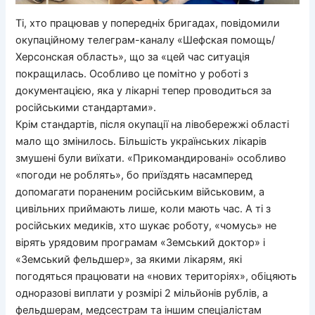
Ті, хто працював у попередніх бригадах, повідомили
окупаційному телеграм-каналу «Шефская помощь/
Херсонская область», що за «цей час ситуація
покращилась. Особливо це помітно у роботі з
документацією, яка у лікарні тепер проводиться за
російськими стандартами».
Крім стандартів, після окупації на лівобережжі області
мало що змінилось. Більшість українських лікарів
змушені були виїхати. «Прикомандировані» особливо
«погоди не роблять», бо приїздять насамперед
допомагати пораненим російським військовим, а
цивільних приймають лише, коли мають час. А ті з
російських медиків, хто шукає роботу, «чомусь» не
вірять урядовим програмам «Земський доктор» і
«Земський фельдшер», за якими лікарям, які
погодяться працювати на «нових територіях», обіцяють
одноразові виплати у розмірі 2 мільйонів рублів, а
фельдшерам, медсестрам та іншим спеціалістам