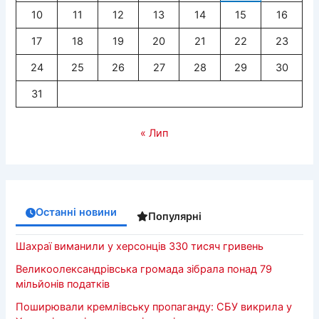
10
11
12
13
14
15
16
17
18
19
20
21
22
23
24
25
26
27
28
29
30
31
« Лип
Останні новини
Популярні
Шахраї виманили у херсонців 330 тисяч гривень
Великоолександрівська громада зібрала понад 79
мільйонів податків
Поширювали кремлівську пропаганду: СБУ викрила у