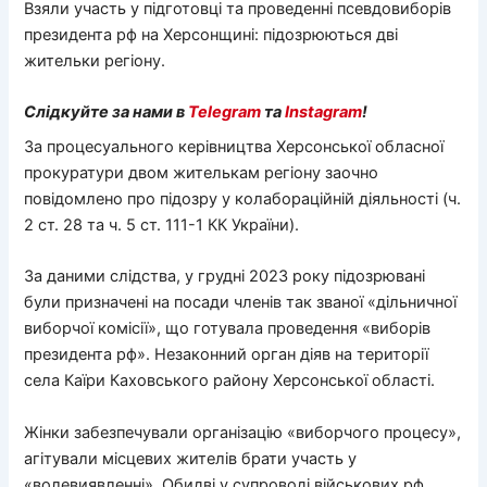
Взяли участь у підготовці та проведенні псевдовиборів
президента рф на Херсонщині: підозрюються дві
жительки регіону.
Слідкуйте за нами в
Telegram
та
Instagram
!
За процесуального керівництва Херсонської обласної
прокуратури двом жителькам регіону заочно
повідомлено про підозру у колабораційній діяльності (ч.
2 ст. 28 та ч. 5 ст. 111-1 КК України).
За даними слідства, у грудні 2023 року підозрювані
були призначені на посади членів так званої «дільничної
виборчої комісії», що готувала проведення «виборів
президента рф». Незаконний орган діяв на території
села Каїри Каховського району Херсонської області.
Жінки забезпечували організацію «виборчого процесу»,
агітували місцевих жителів брати участь у
«волевиявленні». Обидві у супроводі військових рф