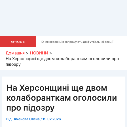
Юних херсонців запрошують до футбольної секції
АКТУАЛЬНЕ:
Домашня
НОВИНИ
На Херсонщині ще двом колаборанткам оголосили про
підозру
На Херсонщині ще двом
колаборанткам оголосили
про підозру
Від
Пімєнова Олена
/
19.02.2026