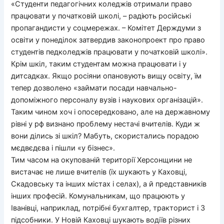
«Студенти педагогічних коледжів отримали право
працювати у початковій школі, – радіють російські
пропагандисти у соцмережах. – Комітет Держдуми з
освіти у понеділок затвердив законопроект про право
студентів педколеджів працювати у початковій школі».
Крім шкіл, таким студентам можна працювати і у
дитсадках. Якщо росіяни опановують вищу освіту, їм
тепер дозволено «займати посади навчально-
допоміжного персоналу вузів і наукових організацій».
Таким чином хоч і опосередковано, але на державному
рівні у рф визнано проблему нестачі вчителів. Куди ж
вони ділись зі шкіл? Мабуть, скористались порадою
мєдвєдєва і пішли «у бізнес».
Тим часом на окупованій території Херсонщини не
вистачає не лише вчителів (їх шукають у Каховці,
Скадовську та інших містах і селах), а й представників
інших професій. Комунальникам, що працюють у
Іванівці, наприклад, потрібні бухгалтер, тракторист і 3
підсобники. У Новій Каховці шукають водіїв різних