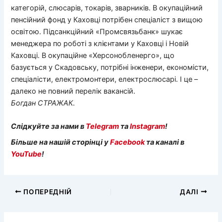
категорій, слюсарів, токарів, зварників. В окупаційний
пенсійний фонд у Каховці потрібен спеціаліст з вищою
освітою. Підсанкційний «Промсвязьбанк» шукає
менеджера по роботі з клієнтами у Каховці і Новій
Каховці. В окупаційне «Херсонобленерго», що
базується у Скадовську, потрібні інженери, економісти,
спеціалісти, електромонтери, електрослюсарі. І це –
далеко не повний перелік вакансій.
Богдан
СТРАЖАК
.
Слідкуйте за нами в
Telegram
та
Instagram
!
Більше на нашій сторінці у
Facebook
та каналі в
YouTube
!
ПОПЕРЕДНІЙ
ДАЛІ