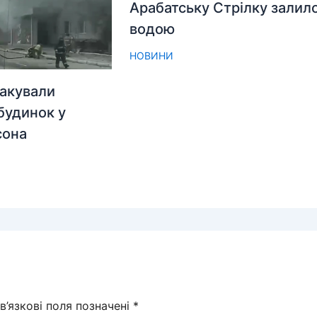
Арабатську Стрілку залил
водою
НОВИНИ
акували
будинок у
сона
в’язкові поля позначені
*