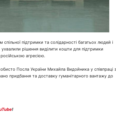
 спільної підтримки та солідарності багатьох людей і
ну ухвалили рішення виділити кошти для підтримки
 російською агресією.
собисто Посла України Михайла Видойника у співпраці 
ізовано придбання та доставку гуманітарного вантажу до
uTube
!