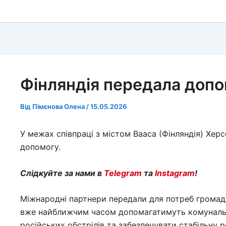
Фінляндія передала допо
Від
Пімєнова Олена
/
15.05.2026
У межах співпраці з містом Вааса (Фінляндія) Хе
допомогу.
Слідкуйте за нами в
Telegram
та
Instagram
!
Міжнародні партнери передали для потреб громади
вже найближчим часом допомагатимуть комунальн
російських обстрілів та забезпечувати стабільну р