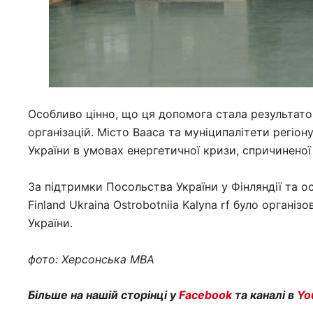
Особливо цінно, що ця допомога стала результатом
організацій. Місто Вааса та муніципалітети регіо
України в умовах енергетичної кризи, спричиненої
За підтримки Посольства України у Фінляндії та о
Finland Ukraina Ostrobotniia Kalyna rf було орган
України.
фото: Херсонська МВА
Більше на нашій сторінці у
Facebook
та каналі в
Yo