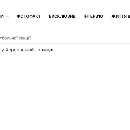
НИ
ФОТОФАКТ
ЕКСКЛЮЗИВ
ІНТЕРВ’Ю
ЖИТТЯ В
больної секції
гу Херсонській громаді