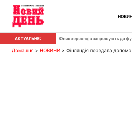
Перейти
до
НОВИ
вмісту
АКТУАЛЬНЕ:
Юних херсонців запрошують до фут
Домашня
НОВИНИ
Фінляндія передала допомо