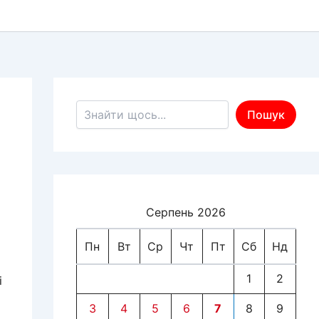
Пошук по сайту
Пошук
Серпень 2026
Пн
Вт
Ср
Чт
Пт
Сб
Нд
1
2
і
3
4
5
6
7
8
9