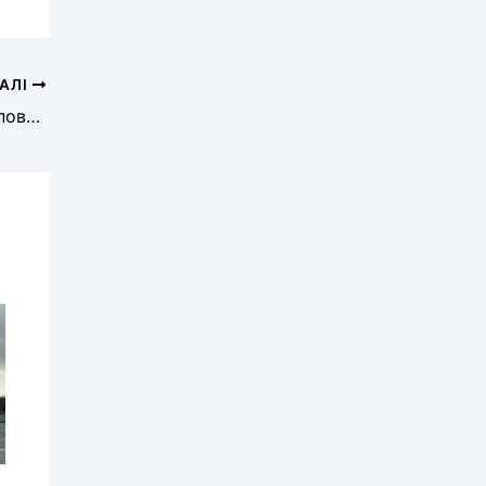
АЛІ
Землю для меморіалу «Бузковий гай» повернули Херсонській громаді