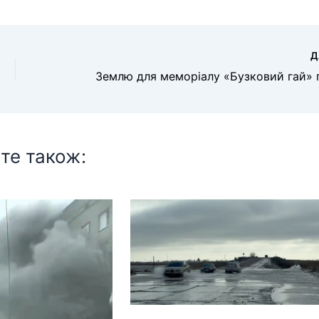
Д
те також: