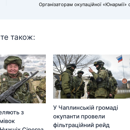
те також:
У Чаплинській громаді
еляють з
окупанти провели
мівок
фільтраційний рейд
Нижніх Сірогоз