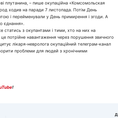
ові плутанина, – пише окупаційна «Комсомольская
арод ходив на паради 7 листопада. Потім День
тою і перейменували у День примирення і згоди. А
го єднання».
е статись з окупантами і тими, хто на них на
 це потрійне навантаження через порушення звичного
– цитує лікаря-невролога окупаційний телеграм-канал
творити проблеми для людей з хронічними
uTube
!
Д