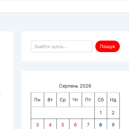
Пошук по сайту
Пошук
Серпень 2026
–
Пн
Вт
Ср
Чт
Пт
Сб
Нд
1
2
3
4
5
6
7
8
9