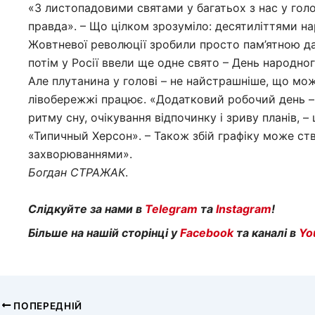
«З листопадовими святами у багатьох з нас у гол
правда». – Що цілком зрозуміло: десятиліттями н
Жовтневої революції зробили просто пам’ятною да
потім у Росії ввели ще одне свято – День народно
Але плутанина у голові – не найстрашніше, що мож
лівобережжі працює. «Додатковий робочий день –
ритму сну, очікування відпочинку і зриву планів, 
«Типичный Херсон». – Також збій графіку може с
захворюваннями».
Богдан
СТРАЖАК
.
Слідкуйте за нами в
Telegram
та
Instagram
!
Більше на нашій сторінці у
Facebook
та каналі в
Yo
ПОПЕРЕДНІЙ