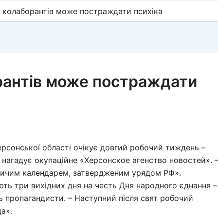
у колаборантів може постраждати психіка
рантів може постраждати
ерсонської області очікує довгий робочий тиждень –
– нагадує окупаційне «Херсонское агенство новостей». 
бничим календарем, затвердженим урядом РФ».
ть три вихідних дня на честь Дня народного єднання –
ь пропагандисти. – Наступний після свят робочий
а».