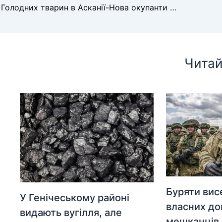
Голодних тварин в Асканії-Нова окупанти доручили нагодувати школярам
Читай
Буряти вис
У Генічеському районі
власних до
видають вугілля, але
мешканців 