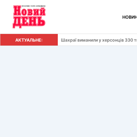
Перейти
до
НОВИ
вмісту
АКТУАЛЬНЕ:
Шахраї виманили у херсонців 330 т