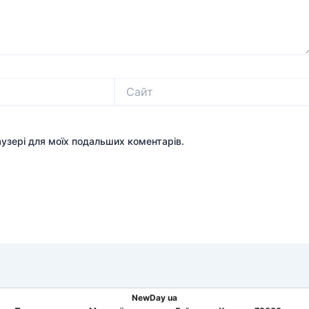
Сайт
раузері для моїх подальших коментарів.
NewDay ua