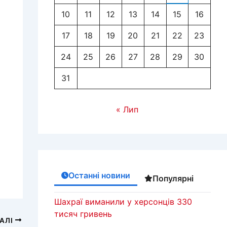
10
11
12
13
14
15
16
17
18
19
20
21
22
23
24
25
26
27
28
29
30
31
« Лип
Останні новини
Популярні
Шахраї виманили у херсонців 330
тисяч гривень
АЛІ