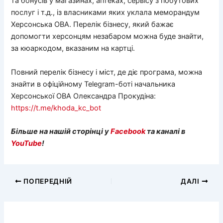
та бонусів у магазинах, аптеках, сервісу з побутових
послуг і т.д., із власниками яких уклала меморандум
Херсонська ОВА. Перелік бізнесу, який бажає
допомогти херсонцям незабаром можна буде знайти,
за кюаркодом, вказаним на картці.
Повний перелік бізнесу і міст, де діє програма, можна
знайти в офіційному Telegram-боті начальника
Херсонської ОВА Олександра Прокудіна:
https://t.me/khoda_kc_bot
Більше на нашій сторінці у
Facebook
та каналі в
YouTube
!
ПОПЕРЕДНІЙ
ДАЛІ