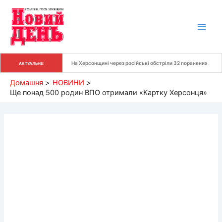
Перейти
до
вмісту
На Херсонщині через російські обстріли 32 поранених
АКТУАЛЬНЕ:
Домашня
НОВИНИ
Ще понад 500 родин ВПО отримали «Картку Херсонця»