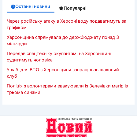
Останні новини
Популярні
Через російську атаку в Херсоні воду подаватимуть за
графіком
Херсонщина спрямувала до держбюджету понад 3
мільярди
Передав спецтехніку окупантам: на Херсонщині
судитимуть чоловіка
У хабі для ВПО з Херсонщини запрацював шаховий
клуб
Поліція з волонтерами евакуювали із Зеленівки матір із
трьома синами