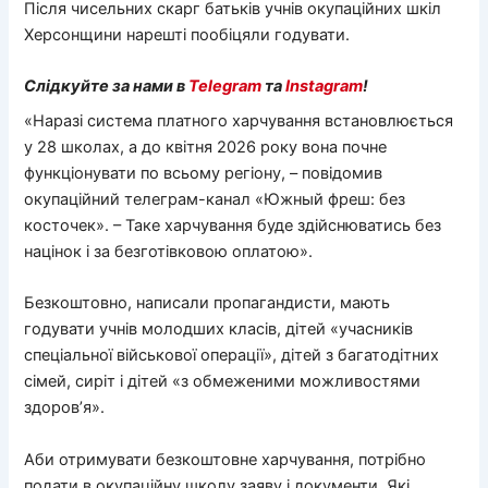
Після чисельних скарг батьків учнів окупаційних шкіл
Херсонщини нарешті пообіцяли годувати.
Слідкуйте за нами в
Telegram
та
Instagram
!
«Наразі система платного харчування встановлюється
у 28 школах, а до квітня 2026 року вона почне
функціонувати по всьому регіону, – повідомив
окупаційний телеграм-канал «Южный фреш: без
косточек». – Таке харчування буде здійснюватись без
націнок і за безготівковою оплатою».
Безкоштовно, написали пропагандисти, мають
годувати учнів молодших класів, дітей «учасників
спеціальної військової операції», дітей з багатодітних
сімей, сиріт і дітей «з обмеженими можливостями
здоров’я».
Аби отримувати безкоштовне харчування, потрібно
подати в окупаційну школу заяву і документи. Які,