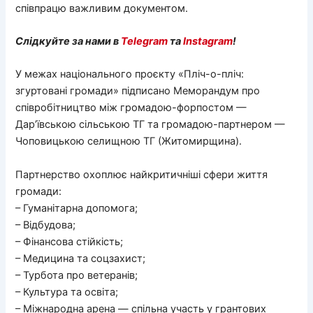
співпрацю важливим документом.
Слідкуйте за нами в
Telegram
та
Instagram
!
У межах національного проєкту «Пліч-о-пліч:
згуртовані громади» підписано Меморандум про
співробітництво між громадою-форпостом —
Дар’ївською сільською ТГ та громадою-партнером —
Чоповицькою селищною ТГ (Житомирщина).
Партнерство охоплює найкритичніші сфери життя
громади:
– Гуманітарна допомога;
– Відбудова;
– Фінансова стійкість;
– Медицина та соцзахист;
– Турбота про ветеранів;
– Культура та освіта;
– Міжнародна арена — спільна участь у грантових