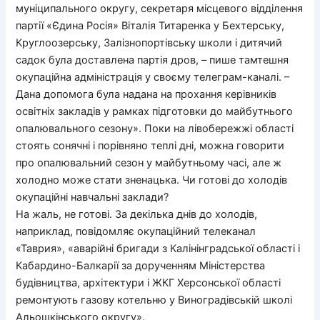
муніципального округу, секретаря місцевого відділення
партії «Єдина Росія» Віталія Титаренка у Бехтерську,
Круглоозерську, Залізнопортівську школи і дитячий
садок була доставлена партія дров, – пише тамтешня
окупаційна адміністрація у своєму телеграм-каналі. –
Дана допомога була надана на прохання керівників
освітніх закладів у рамках підготовки до майбутнього
опалювального сезону». Поки на лівобережжі області
стоять сонячні і порівняно теплі дні, можна говорити
про опалювальний сезон у майбутньому часі, але ж
холодно може стати зненацька. Чи готові до холодів
окупаційні навчальні заклади?
На жаль, не готові. За декілька днів до холодів,
наприклад, повідомляє окупаційний телеканал
«Таврия», «аварійні бригади з Калінінградської області і
Кабардино-Балкарії за дорученням Міністерства
будівництва, архітектури і ЖКГ Херсонської області
ремонтують газову котельню у Виноградівській школі
Альошкінського округу».