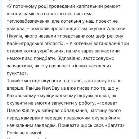
«У поточному році проведений капітальний ремонт
школи, замінена повністю вся система
теплозабезпечення, але котельня у наш проект не
увійшла, – розповів пропагандистам окупант Алєксєй
Нікулін, якого назвали «представником шеф-регіону
Калінінградської області». – У котельні встановлені три
старих котла українських, на них зараз запчастини
неможливо придбати. Відповідно, застосовуємо
запчастини, які є у наявності в інших населених
пунктах».
Такий «метод» окупанти, на жаль, застосовують не
вперше. Раніше NewDay ua вже писав про те, що у
Каховському «муніципальному окрузі» зі шкіл, які
окупанти не змогли запустити у роботу, «голова»
Павло Філіпчук забирає обладнання, частину якого
перед камерами передає працюючим окупаційним
навчальним закладам. Привезти щось своє «багата»
Росія не в змозі.