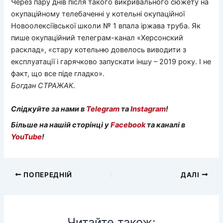
Через пару днів після такого викривального сюжету на
окупаційному телебаченні у котельні окупаційної
Новоолексіївської школи № 1 впала іржава труба. Як
пише окупаційний телеграм-канал «Херсонский
расклад», «стару котельню довелось виводити з
експлуатації і гарячково запускати іншу – 2019 року. І не
факт, що все піде гладко».
Богдан
СТРАЖАК
.
Слідкуйте за нами в
Telegram
та
Instagram
!
Більше на нашій сторінці у
Facebook
та каналі в
YouTube
!
ПОПЕРЕДНІЙ
ДАЛІ
Читайте також: