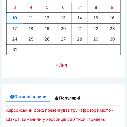
3
4
5
6
7
8
9
10
11
12
13
14
15
16
17
18
19
20
21
22
23
24
25
26
27
28
29
30
31
« Лип
Останні новини
Популярні
Херсонський фонд презентував гру «Прозоре місто»
Шахраї виманили у херсонців 330 тисяч гривень