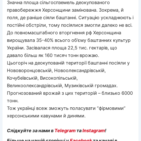
Значна площа сільгоспземель деокупованого
правобережжя Херсонщини замінована. Зокрема, й
поля, де раніше сіяли баштанні. Ситуацію ускладнюють і
постійні обстріли, тому посіялися змогли далеко не всі.
До повномасштабного вторгнення рф Херсонщина
вирощувала 35-40% всього об’єму баштанних культур
України. Засівалася площа 22,5 тис. гектарів, що
давало більш як 160 тисяч тонн врожаю.
Цьогоріч на деокупованій території баштанні посіяли у
Нововоронцовській, Новоолександрівській,
Кочубеївській, Високопільській,
Великоолександрівській, Музиківській громадах.
Прогнозований врожай з цих територій – близько 6000
тонн.
Тож українці всеж зможуть поласувати “фірмовими”
херсонськими кавунами й динями.
Слідкуйте за нами в
Telegram
та
Instagram
!
Більше на нашій сторінці у
Facebook
та каналі в