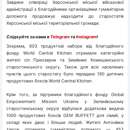
Завдяки співпраці Херсонської міської військової
адміністрації з благодійними організаціями гуманітарна
допомога продовжує надходити до старостатів
Херсонської міської територіальної громади.
Слідкуйте за нами в
Telegram
та
Instagram
!
Зокрема, 603 продуктові набори від благодійного
фонду World Central Kitchen отримали категорійні
жителі сіл Приозерне та Зимівник Комишанського
старостинського округу. Також для всіх населених
пунктів цього старостату було передано 190 дитячих
продуктових боксів World Central Kitchen.
Крім того, за підтримки благодійного фонду Global
Empowerment Mission Ukraine у Зеленівському
старостинському окрузі відбулася додаткова видача
1000 продуктових боксів GEM BUFFETT для сімей, у
складі яких двоє і більше людей. Жителі Антонівки
також отримали гуманітарну допомогу — 452