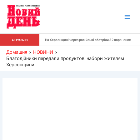
Перейти
до
вмісту
На Херсонщині через російські обстріли 32 поранених
АКТУАЛЬНЕ:
Домашня
НОВИНИ
Благодійники передали продуктові набори жителям
Херсонщини