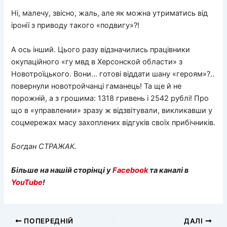
Ні, малечу, звісно, жаль, але як можна утриматись від
іронії з приводу такого «подвигу»?!
А ось інший. Цього разу відзначились працівники
окупаційного «гу мвд в Херсонской области» з
Новотроїцького. Вони… готові віддати шану «героям»?..
повернули новотройчанці гаманець! Та ще й не
порожній, а з грошима: 1318 гривень і 2542 рублі! Про
що в «управлении» зразу ж відзвітували, викликавши у
соцмережах масу захоплених відгуків своїх прибічників.
Богдан СТРАЖАК.
Більше на нашій сторінці у
Facebook
та каналі в
YouTube
!
ПОПЕРЕДНІЙ
ДАЛІ