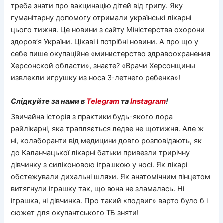
треба знати про вакцинацію дітей від грипу. Яку
гуманітарну допомогу отримали українські лікарні
цього тижня. Це новини з сайту Міністерства охорони
здоров’я України. Цікаві і потрібні новини. А про що у
себе пише окупаційне «министерство здравоохранения
Херсонской области», знаєте? «Врачи Херсонщины
извлекли игрушку из носа 3-летнего ребенка»!
Слідкуйте за нами в
Telegram
та
Instagram
!
Звичайна історія з практики будь-якого лора
райлікарні, яка трапляється ледве не щотижня. Але ж
ні, колаборанти від медицини довго розповідають, як
до Каланчацької лікарні батьки привезли трирічну
дівчинку з силіконовою іграшкою у носі. Як лікарі
обстежували дихальні шляхи. Як анатомічним пінцетом
витягнули іграшку так, що вона не зламалась. Ні
іграшка, ні дівчинка. Про такий «подвиг» варто було б і
сюжет для окупантського ТБ зняти!