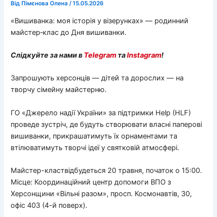
Від
Пімєнова Олена
/
15.05.2026
«Вишиванка: моя історія у візерунках» — родинний
майстер‑клас до Дня вишиванки.
Слідкуйте за нами в
Telegram
та
Instagram
!
Запрошують херсонців — дітей та дорослих — на
творчу сімейну майстерню.
ГО «Джерело надії України» за підтримки Help (HLF)
проведе зустріч, де будуть створювати власні паперові
вишиванки, прикрашатимуть їх орнаментами та
втілюватимуть творчі ідеї у святковій атмосфері.
Майстер-кластвідбудеться 20 травня, початок о 15:00.
Місце: Координаційний центр допомоги ВПО з
Херсонщини «Вільні разом», просп. Космонавтів, 30,
офіс 403 (4-й поверх).