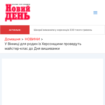
Перейти
до
вмісту
Шахраї виманили у херсонців 330 тисяч гривень
АКТУАЛЬНЕ:
Домашня
НОВИНИ
У Вінниці для родин із Херсонщини проведуть
майстер‑клас до Дня вишиванки