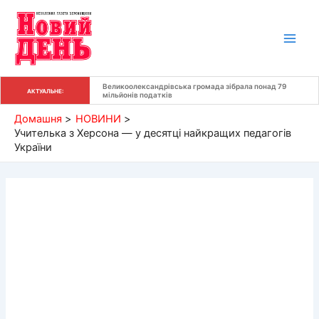
Перейти
до
вмісту
Великоолександрівська громада зібрала понад 79 
АКТУАЛЬНЕ:
мільйонів податків
Домашня
НОВИНИ
Учителька з Херсона — у десятці найкращих педагогів
України