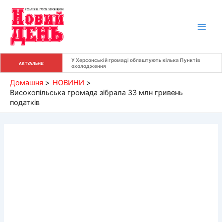
Перейти
до
вмісту
У Херсонській громаді облаштують кілька Пунктів 
АКТУАЛЬНЕ:
охолодження
Домашня
НОВИНИ
Високопільська громада зібрала 33 млн гривень
податків