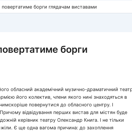
 повертатиме борги глядачам виставами
повертатиме борги
його обласний академічний музично-драматичний теат
армією його колектив, члени якого нині знаходяться в
є чимскоріше повернутися до обласного центру. І
 Причому відвідування перших вистав для містян буде
ожній керівник театру Олександр Книга. І не тільки
божіли. Є ще одна вагома причина: до захоплення