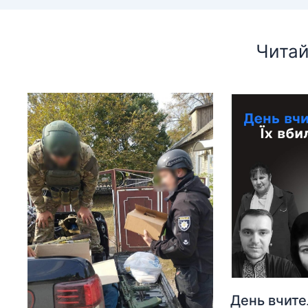
Читай
День вчите