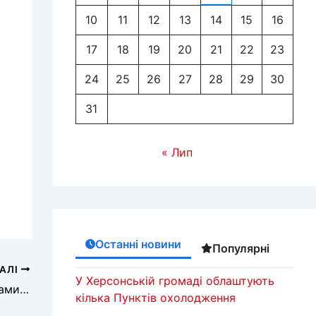
10
11
12
13
14
15
16
17
18
19
20
21
22
23
24
25
26
27
28
29
30
31
« Лип
Останні новини
Популярні
АЛІ
У Херсонській громаді облаштують
Над деокупованими населеними пунктами замайоріли українські прапори
кілька Пунктів охолодження