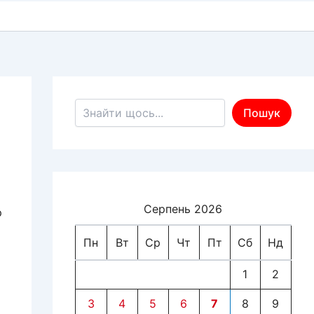
Пошук по сайту
Пошук
Серпень 2026
р
Пн
Вт
Ср
Чт
Пт
Сб
Нд
1
2
3
4
5
6
7
8
9