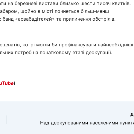
ти на березневі вистави близько шести тисяч квитків.
абаром, щойно в місті почнеться більш-менш
 банд «асвабадітєлєй» та припинення обстрілів.
еценатів, котрі могли би профінансувати найнеобхідніші
альних потреб на початковому етапі деокупації.
uTube
!
Д