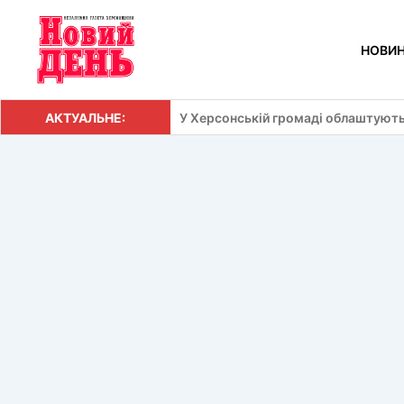
Перейти
до
НОВИ
вмісту
АКТУАЛЬНЕ:
У Херсонській громаді облаштують