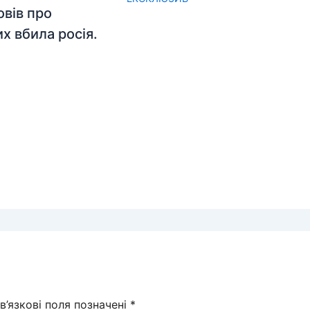
овів про
их вбила росія.
в’язкові поля позначені
*