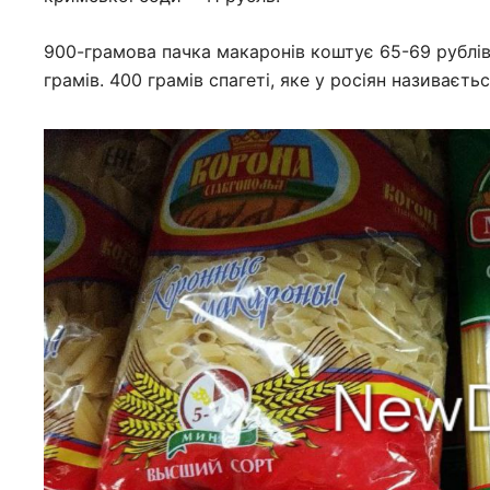
900-грамова пачка макаронів коштує 65-69 рублів. 
грамів. 400 грамів спагеті, яке у росіян називаєть