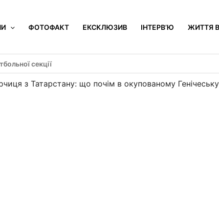
НИ
ФОТОФАКТ
ЕКСКЛЮЗИВ
ІНТЕРВ’Ю
ЖИТТЯ В
больної секції
гірчиця з Татарстану: що почім в окупованому Генічеськ