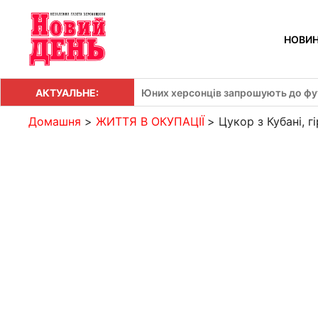
Перейти
до
НОВИ
вмісту
АКТУАЛЬНЕ:
Юних херсонців запрошують до фут
Домашня
ЖИТТЯ В ОКУПАЦІЇ
Цукор з Кубані, 