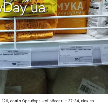
26, солі з Оренбурзької області – 27-34, півкіло