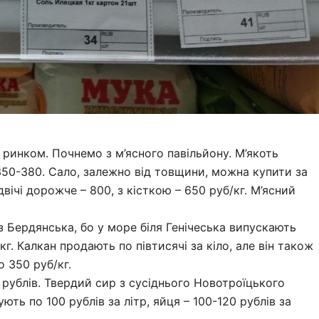
ринком. Почнемо з м’ясного павільйону. М’якоть
350-380. Сало, залежно від товщини, можна купити за
вічі дорожче – 800, з кісткою – 650 руб/кг. М’ясний
 Бердянська, бо у море біля Генічеська випускають
г. Калкан продають по півтисячі за кіло, але він також
о 350 руб/кг.
рублів. Твердий сир з сусіднього Новотроїцького
ть по 100 рублів за літр, яйця – 100-120 рублів за