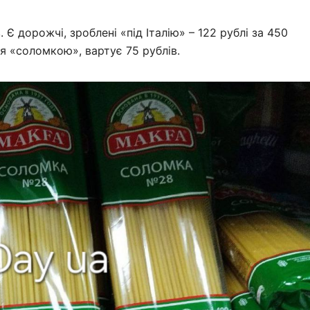
Є дорожчі, зроблені «під Італію» – 122 рублі за 450
ся «соломкою», вартує 75 рублів.