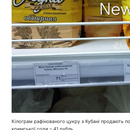
Кілограм рафінованого цукру з Кубані продають по 1
кримської соди – 41 рубль.