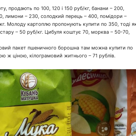
ту, продають по 100, 120 і 150 руб/кг, банани – 200,
250, лимони – 230, солодкий перець – 400, помідори –
/кг. Молоду картоплю пропонують купити по 350, тоді я
стару – 50 руб/кг. Цибуля коштує 70, морква – 50-70,
амовий пакет пшеничного борошна там можна купити по
ою ж ціною, кілограмовий житнього – 71 рублів.