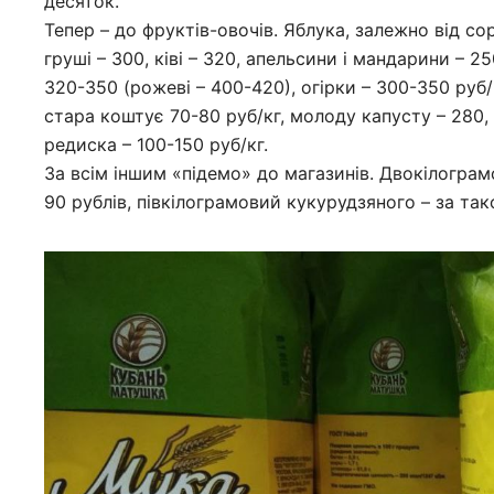
десяток.
Тепер – до фруктів-овочів. Яблука, залежно від сор
груші – 300, ківі – 320, апельсини і мандарини – 
320-350 (рожеві – 400-420), огірки – 300-350 руб
стара коштує 70-80 руб/кг, молоду капусту – 280, 
редиска – 100-150 руб/кг.
За всім іншим «підемо» до магазинів. Двокілогр
90 рублів, півкілограмовий кукурудзяного – за так