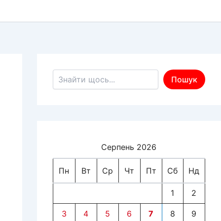
Пошук по сайту
Пошук
Серпень 2026
Пн
Вт
Ср
Чт
Пт
Сб
Нд
1
2
3
4
5
6
7
8
9