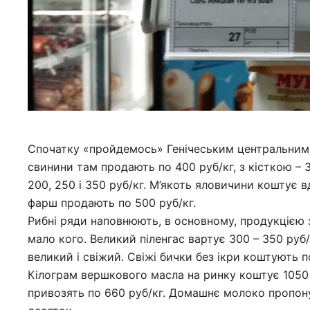
Спочатку «пройдемось» Генічеським центральним 
свинини там продають по 400 руб/кг, з кісткою – 
200, 250 і 350 руб/кг. М’якоть яловичини коштує вд
фарш продають по 500 руб/кг.
Рибні ряди наповнюють, в основному, продукцією з
мало кого. Великий піленгас вартує 300 – 350 руб/к
великий і свіжий. Свіжі бички без ікри коштують п
Кілограм вершкового масла на ринку коштує 1050 
привозять по 660 руб/кг. Домашнє молоко пропоную